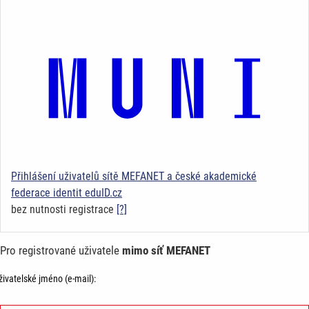
Přihlášení uživatelů sítě MEFANET a české akademické
federace identit eduID.cz
bez nutnosti registrace
[?]
Pro registrované uživatele
mimo síť MEFANET
živatelské jméno (e-mail):