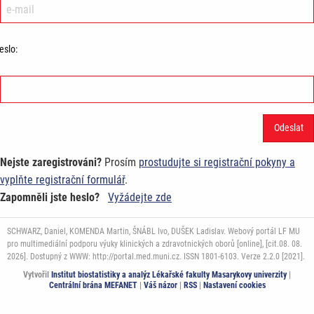
eslo:
Nejste zaregistrováni?
Prosím
prostudujte si registrační pokyny a
vyplňte registrační formulář
.
Zapomněli jste heslo?
Vyžádejte zde
SCHWARZ, Daniel, KOMENDA Martin, ŠNÁBL Ivo, DUŠEK Ladislav. Webový portál LF MU
pro multimediální podporu výuky klinických a zdravotnických oborů [online], [cit.08. 08.
2026]. Dostupný z WWW: http://portal.med.muni.cz. ISSN 1801-6103. Verze 2.2.0 [2021].
Vytvořil
Institut biostatistiky a analýz Lékařské fakulty Masarykovy univerzity
|
Centrální brána MEFANET
|
Váš názor
|
RSS
|
Nastavení cookies