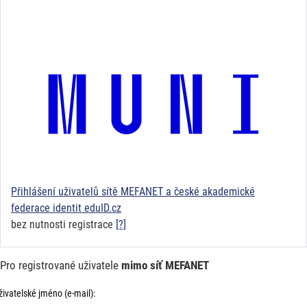
Přihlášení uživatelů sítě MEFANET a české akademické
federace identit eduID.cz
bez nutnosti registrace
[?]
Pro registrované uživatele
mimo síť MEFANET
živatelské jméno (e-mail):