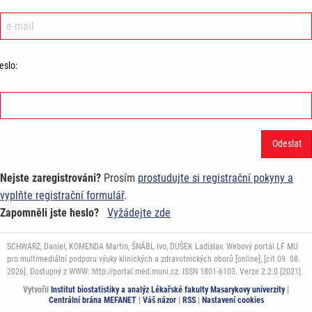
eslo:
Nejste zaregistrováni?
Prosím
prostudujte si registrační pokyny a
vyplňte registrační formulář
.
Zapomněli jste heslo?
Vyžádejte zde
SCHWARZ, Daniel, KOMENDA Martin, ŠNÁBL Ivo, DUŠEK Ladislav. Webový portál LF MU
pro multimediální podporu výuky klinických a zdravotnických oborů [online], [cit.09. 08.
2026]. Dostupný z WWW: http://portal.med.muni.cz. ISSN 1801-6103. Verze 2.2.0 [2021].
Vytvořil
Institut biostatistiky a analýz Lékařské fakulty Masarykovy univerzity
|
Centrální brána MEFANET
|
Váš názor
|
RSS
|
Nastavení cookies