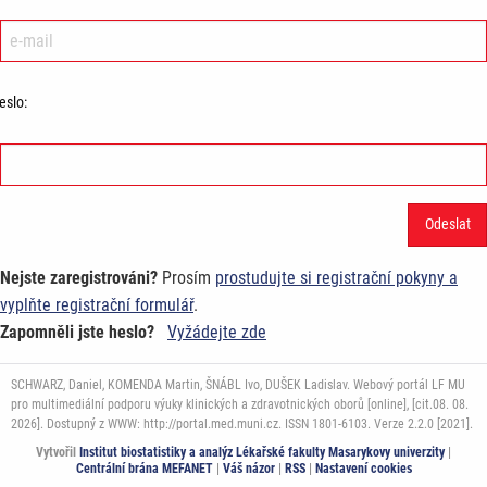
eslo:
Nejste zaregistrováni?
Prosím
prostudujte si registrační pokyny a
vyplňte registrační formulář
.
Zapomněli jste heslo?
Vyžádejte zde
SCHWARZ, Daniel, KOMENDA Martin, ŠNÁBL Ivo, DUŠEK Ladislav. Webový portál LF MU
pro multimediální podporu výuky klinických a zdravotnických oborů [online], [cit.08. 08.
2026]. Dostupný z WWW: http://portal.med.muni.cz. ISSN 1801-6103. Verze 2.2.0 [2021].
Vytvořil
Institut biostatistiky a analýz Lékařské fakulty Masarykovy univerzity
|
Centrální brána MEFANET
|
Váš názor
|
RSS
|
Nastavení cookies