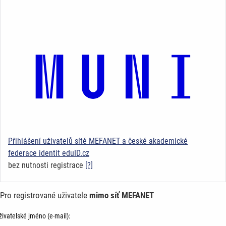
Přihlášení uživatelů sítě MEFANET a české akademické
federace identit eduID.cz
bez nutnosti registrace
[?]
Pro registrované uživatele
mimo síť MEFANET
živatelské jméno (e-mail):