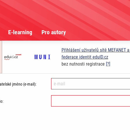
E-learning
Pro autory
Přihlášení uživatelů sítě MEFANET 
federace identit eduID.cz
bez nutnosti registrace
[?]
atelské jméno (e-mail):
o: