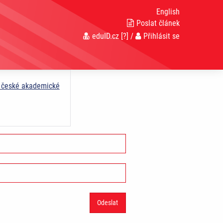
English
Poslat článek
eduID.cz
[?]
/
Přihlásit se
a české akademické