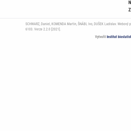
N
Z
SCHWARZ, Daniel, KOMENDA Martin, ŠNÁBL Ivo, DUŠEK Ladislav. Webový port
6103. Verze 2.2.0 [2021].
Vytvořil
Institut biostati