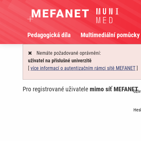
Pedagogická díla
Multimediální pomůcky
Nemáte požadované oprávnění:
uživatel na příslušné univerzitě
[
více informací o autentizačním rámci sítě MEFANET
]
Pro registrované uživatele
mimo síť MEFANET
Uživ
Hesl