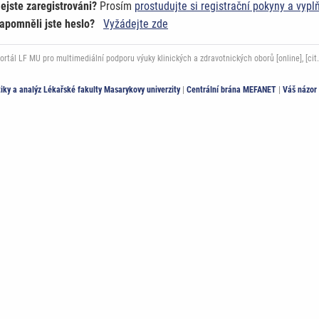
ejste zaregistrováni?
Prosím
prostudujte si registrační pokyny a vypl
apomněli jste heslo?
Vyžádejte zde
ál LF MU pro multimediální podporu výuky klinických a zdravotnických oborů [online], [cit.
stiky a analýz Lékařské fakulty Masarykovy univerzity
|
Centrální brána MEFANET
|
Váš názor