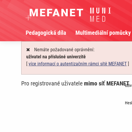
Pedagogická díla
Multimediální pomůcky
Nemáte požadované oprávnění:
uživatel na příslušné univerzitě
[
více informací o autentizačním rámci sítě MEFANET
]
Pro registrované uživatele
mimo síť MEFANET
Uživ
Hesl