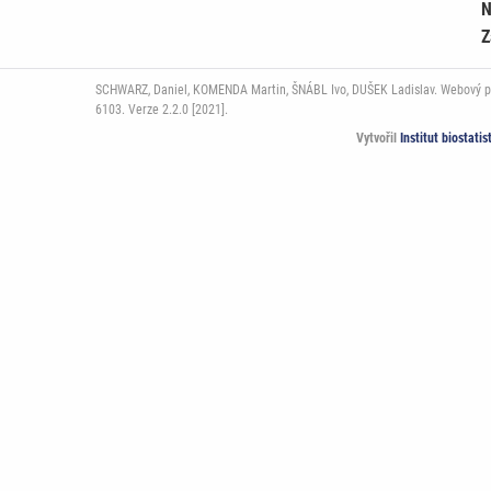
N
Z
SCHWARZ, Daniel, KOMENDA Martin, ŠNÁBL Ivo, DUŠEK Ladislav. Webový port
6103. Verze 2.2.0 [2021].
Vytvořil
Institut biostati