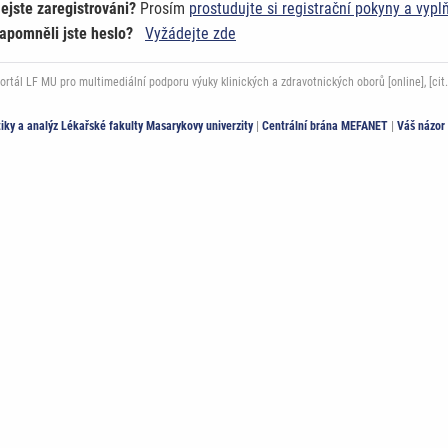
ejste zaregistrováni?
Prosím
prostudujte si registrační pokyny a vypl
apomněli jste heslo?
Vyžádejte zde
ál LF MU pro multimediální podporu výuky klinických a zdravotnických oborů [online], [cit.
stiky a analýz Lékařské fakulty Masarykovy univerzity
|
Centrální brána MEFANET
|
Váš názor