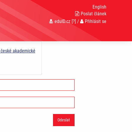
English
Poslat článek
eduID.cz
[?]
/
Přihlásit se
a české akademické