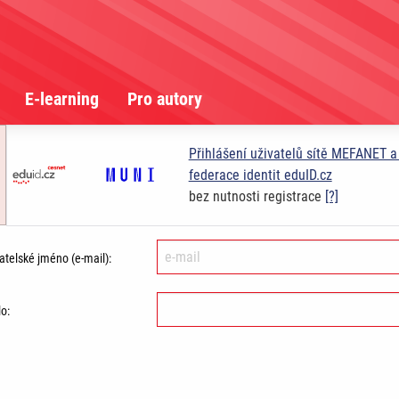
E-learning
Pro autory
Přihlášení uživatelů sítě MEFANET 
federace identit eduID.cz
bez nutnosti registrace
[?]
atelské jméno (e-mail):
o: