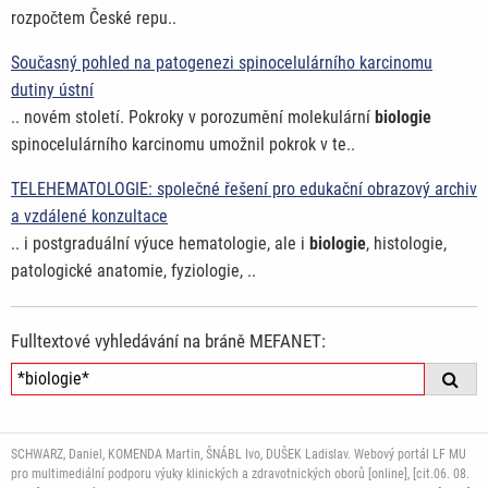
rozpočtem České repu..
Současný pohled na patogenezi spinocelulárního karcinomu
dutiny ústní
.. novém století. Pokroky v porozumění molekulární
biologie
spinocelulárního karcinomu umožnil pokrok v te..
TELEHEMATOLOGIE: společné řešení pro edukační obrazový archiv
a vzdálené konzultace
.. i postgraduální výuce hematologie, ale i
biologie
, histologie,
patologické anatomie, fyziologie, ..
Fulltextové vyhledávání na bráně MEFANET:
SCHWARZ, Daniel, KOMENDA Martin, ŠNÁBL Ivo, DUŠEK Ladislav. Webový portál LF MU
pro multimediální podporu výuky klinických a zdravotnických oborů [online], [cit.06. 08.