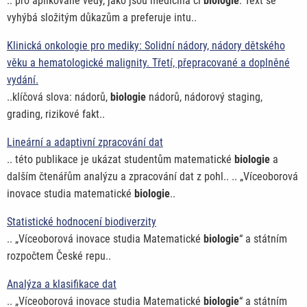
.. pro aplikované vědy, jako jsou medicína či
biologie
. Text se
vyhýbá složitým důkazům a preferuje intu..
Klinická onkologie pro mediky: Solidní nádory, nádory dětského
věku a hematologické malignity. Třetí, přepracované a doplněné
vydání.
..klíčová slova: nádorů,
biologie
nádorů, nádorový staging,
grading, rizikové fakt..
Lineární a adaptivní zpracování dat
.. této publikace je ukázat studentům matematické
biologie
a
dalším čtenářům analýzu a zpracování dat z pohl.. .. „Víceoborová
inovace studia matematické
biologie
..
Statistické hodnocení biodiverzity
.. „Víceoborová inovace studia Matematické
biologie
“ a státním
rozpočtem České repu..
Analýza a klasifikace dat
.. „Víceoborová inovace studia Matematické
biologie
“ a státním