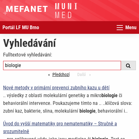
Portál LF MU Brno
Menu
Vyhledávání
Fulltextové vyhledávání:
Předchozí
stránka
Další
stránka
Nové metody v primární prevenci zubního kazu u dětí
.. výsledky z oblasti molekulární genetiky a mikro
biologie
či
behaviorální intervence. Poukazujeme tímto na .. ..klíčová slova:
zubní kaz, bakterie, slina, molekulární
biologie
, behaviorální i..
Úvod do vyšší matematiky pro nematematiky – Stručně a
srozumitelně