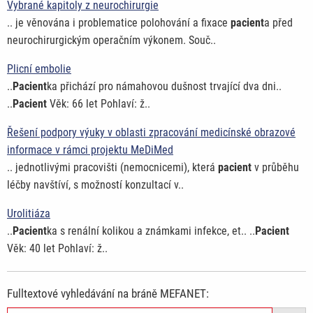
Vybrané kapitoly z neurochirurgie
.. je věnována i problematice polohování a fixace
pacient
a před
neurochirurgickým operačním výkonem. Souč..
Plicní embolie
..
Pacient
ka přichází pro námahovou dušnost trvající dva dni..
..
Pacient
Věk: 66 let Pohlaví: ž..
Řešení podpory výuky v oblasti zpracování medicínské obrazové
informace v rámci projektu MeDiMed
.. jednotlivými pracovišti (nemocnicemi), která
pacient
v průběhu
léčby navštíví, s možností konzultací v..
Urolitiáza
..
Pacient
ka s renální kolikou a známkami infekce, et.. ..
Pacient
Věk: 40 let Pohlaví: ž..
Fulltextové vyhledávání na bráně MEFANET: