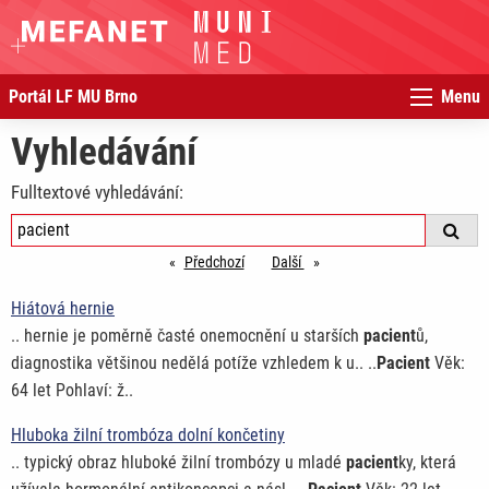
Portál LF MU Brno
Menu
Vyhledávání
Fulltextové vyhledávání:
Předchozí
stránka
Další
stránka
Hiátová hernie
.. hernie je poměrně časté onemocnění u starších
pacient
ů,
diagnostika většinou nedělá potíže vzhledem k u.. ..
Pacient
Věk:
64 let Pohlaví: ž..
Hluboka žilní trombóza dolní končetiny
.. typický obraz hluboké žilní trombózy u mladé
pacient
ky, která