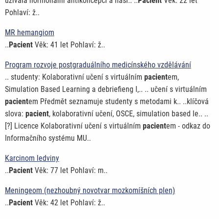
užívala hormonální antikoncepci a násl.. ..
Pacient
Věk: 22 let
Pohlaví: ž..
MR hemangiom
..
Pacient
Věk: 41 let Pohlaví: ž..
Program rozvoje postgraduálního medicínského vzdělávání
.. studenty: Kolaborativní učení s virtuálním
pacient
em,
Simulation Based Learning a debriefieng I,.. .. učení s virtuálním
pacient
em Předmět seznamuje studenty s metodami k.. ..klíčová
slova:
pacient
, kolaborativní učení, OSCE, simulation based le.. ..
[?] Licence Kolaborativní učení s virtuálním
pacient
em - odkaz do
Informačního systému MU..
Karcinom ledviny
..
Pacient
Věk: 77 let Pohlaví: m..
Meningeom (nezhoubný novotvar mozkomíšních plen)
..
Pacient
Věk: 42 let Pohlaví: ž..