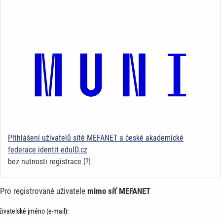
Přihlášení uživatelů sítě MEFANET a české akademické
federace identit eduID.cz
bez nutnosti registrace
[?]
Pro registrované uživatele
mimo síť MEFANET
živatelské jméno (e-mail):