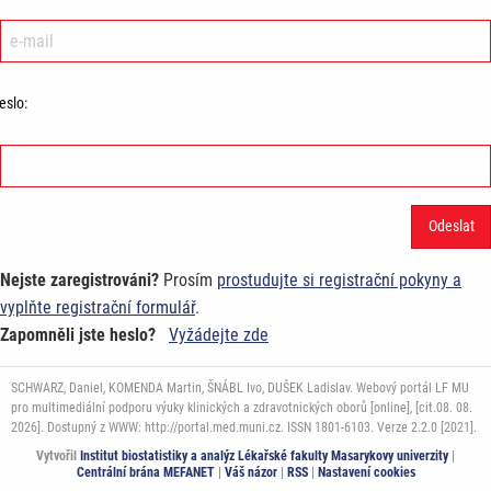
eslo:
Nejste zaregistrováni?
Prosím
prostudujte si registrační pokyny a
vyplňte registrační formulář
.
Zapomněli jste heslo?
Vyžádejte zde
SCHWARZ, Daniel, KOMENDA Martin, ŠNÁBL Ivo, DUŠEK Ladislav. Webový portál LF MU
pro multimediální podporu výuky klinických a zdravotnických oborů [online], [cit.08. 08.
2026]. Dostupný z WWW: http://portal.med.muni.cz. ISSN 1801-6103. Verze 2.2.0 [2021].
Vytvořil
Institut biostatistiky a analýz Lékařské fakulty Masarykovy univerzity
|
Centrální brána MEFANET
|
Váš názor
|
RSS
|
Nastavení cookies