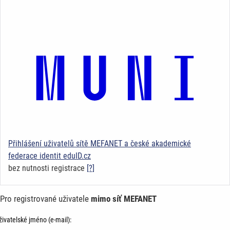
Přihlášení uživatelů sítě MEFANET a české akademické
federace identit eduID.cz
bez nutnosti registrace
[?]
Pro registrované uživatele
mimo síť MEFANET
živatelské jméno (e-mail):