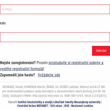
eslo:
Nejste zaregistrováni?
Prosím
prostudujte si registrační pokyny a
vyplňte registrační formulář
.
Zapomněli jste heslo?
Vyžádejte zde
SCHWARZ, Daniel, KOMENDA Martin, ŠNÁBL Ivo, DUŠEK Ladislav. Webový portál LF MU
pro multimediální podporu výuky klinických a zdravotnických oborů [online], [cit.08. 08.
2026]. Dostupný z WWW: http://portal.med.muni.cz. ISSN 1801-6103. Verze 2.2.0 [2021].
Vytvořil
Institut biostatistiky a analýz Lékařské fakulty Masarykovy univerzity
|
Centrální brána MEFANET
|
Váš názor
|
RSS
|
Nastavení cookies