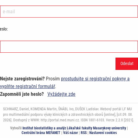
eslo:
Nejste zaregistrováni?
Prosím
prostudujte si registrační pokyny a
vyplňte registrační formulář
.
Zapomněli jste heslo?
Vyžádejte zde
SCHWARZ, Daniel, KOMENDA Martin, ŠNÁBL Ivo, DUŠEK Ladislav. Webový portál LF MU
pro multimediální podporu výuky klinických a zdravotnických oborů [online], [cit.09. 08.
2026]. Dostupný z WWW: http://portal.med.muni.cz. ISSN 1801-6103. Verze 2.2.0 [2021].
Vytvořil
Institut biostatistiky a analýz Lékařské fakulty Masarykovy univerzity
|
Centrální brána MEFANET
|
Váš názor
|
RSS
|
Nastavení cookies