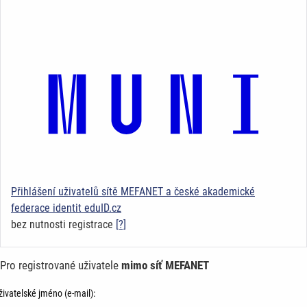
Přihlášení uživatelů sítě MEFANET a české akademické
federace identit eduID.cz
bez nutnosti registrace
[?]
Pro registrované uživatele
mimo síť MEFANET
živatelské jméno (e-mail):