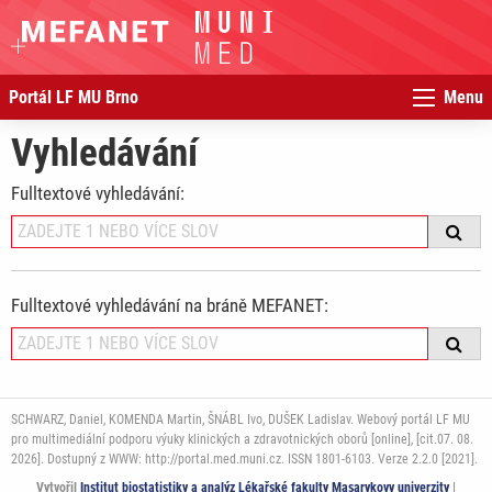
Portál LF MU Brno
Menu
Vyhledávání
Fulltextové vyhledávání:
Fulltextové vyhledávání na bráně MEFANET:
SCHWARZ, Daniel, KOMENDA Martin, ŠNÁBL Ivo, DUŠEK Ladislav. Webový portál LF MU
pro multimediální podporu výuky klinických a zdravotnických oborů [online], [cit.07. 08.
2026]. Dostupný z WWW: http://portal.med.muni.cz. ISSN 1801-6103. Verze 2.2.0 [2021].
Vytvořil
Institut biostatistiky a analýz Lékařské fakulty Masarykovy univerzity
|