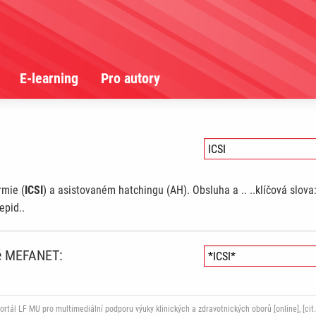
E-learning
Pro autory
rmie (
ICSI
) a asistovaném hatchingu (AH). Obsluha a .. ..klíčová slov
epid..
ně MEFANET:
ál LF MU pro multimediální podporu výuky klinických a zdravotnických oborů [online], [cit.