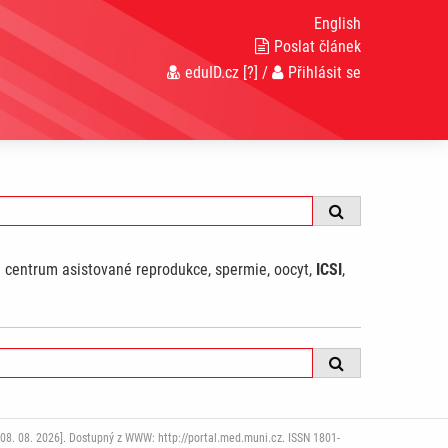
English
Poslat článek
eduID.cz
[?]
/
Přihlásit se
a: centrum asistované reprodukce, spermie, oocyt,
ICSI
,
08. 08. 2026]. Dostupný z WWW: http://portal.med.muni.cz. ISSN 1801-