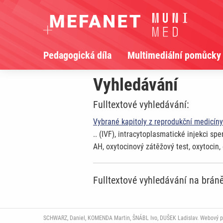
Pedagogická díla
Multimediální pomůcky
Vyhledávání
Fulltextové vyhledávání:
Vybrané kapitoly z reprodukční medicíny
.. (IVF), intracytoplasmatické injekci spe
AH, oxytocinový zátěžový test, oxytocin, 
Fulltextové vyhledávání na brá
SCHWARZ, Daniel, KOMENDA Martin, ŠNÁBL Ivo, DUŠEK Ladislav. Webový port