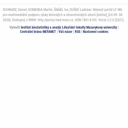
SCHWARZ, Daniel, KOMENDA Martin, ŠNÁBL Ivo, DUŠEK Ladislav. Webový portál LF MU
pro multimediální podporu výuky klinických a zdravotnických oborů [online], [cit.09. 08.
2026]. Dostupný z WWW: http://portal.med.muni.cz. ISSN 1801-6103. Verze 2.2.0 [2021].
Vytvořil
Institut biostatistiky a analýz Lékařské fakulty Masarykovy univerzity
|
Centrální brána MEFANET
|
Váš názor
|
RSS
|
Nastavení cookies