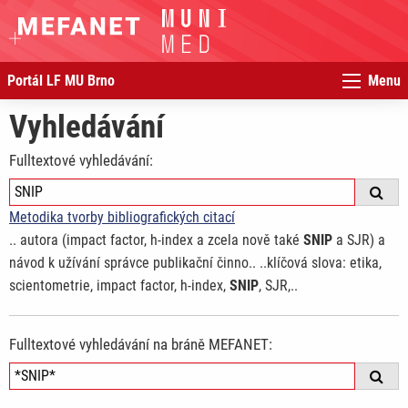
Portál LF MU Brno
Menu
Vyhledávání
Fulltextové vyhledávání:
Metodika tvorby bibliografických citací
.. autora (impact factor, h-index a zcela nově také
SNIP
a SJR) a
návod k užívání správce publikační činno.. ..klíčová slova: etika,
scientometrie, impact factor, h-index,
SNIP
, SJR,..
Fulltextové vyhledávání na bráně MEFANET: