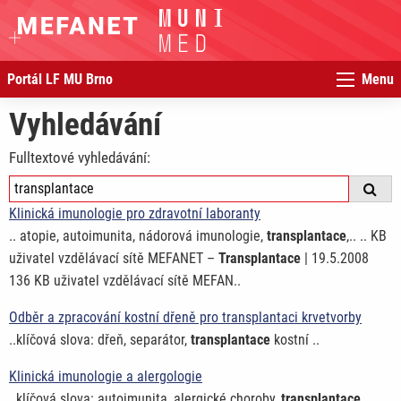
Portál LF MU Brno
Menu
Vyhledávání
Fulltextové vyhledávání:
Klinická imunologie pro zdravotní laboranty
.. atopie, autoimunita, nádorová imunologie,
transplantace
,.. .. KB
uživatel vzdělávací sítě MEFANET –
Transplantace
| 19.5.2008
136 KB uživatel vzdělávací sítě MEFAN..
Odběr a zpracování kostní dřeně pro transplantaci krvetvorby
..klíčová slova: dřeň, separátor,
transplantace
kostní ..
Klinická imunologie a alergologie
..klíčová slova: autoimunita, alergické choroby,
transplantace
..