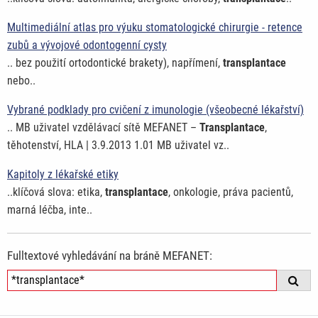
Multimediální atlas pro výuku stomatologické chirurgie - retence
zubů a vývojové odontogenní cysty
.. bez použití ortodontické brakety), napřímení,
transplantace
nebo..
Vybrané podklady pro cvičení z imunologie (všeobecné lékařství)
.. MB uživatel vzdělávací sítě MEFANET –
Transplantace
,
těhotenství, HLA | 3.9.2013 1.01 MB uživatel vz..
Kapitoly z lékařské etiky
..klíčová slova: etika,
transplantace
, onkologie, práva pacientů,
marná léčba, inte..
Fulltextové vyhledávání na bráně MEFANET: