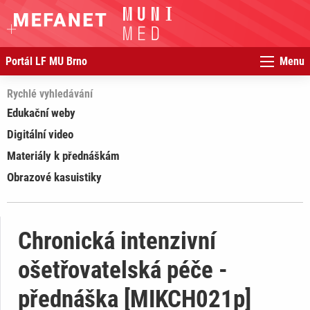
Portál LF MU Brno
Menu
Rychlé vyhledávání
Edukační weby
Digitální video
Materiály k přednáškám
Obrazové kasuistiky
Chronická intenzivní
ošetřovatelská péče -
přednáška [MIKCH021p]