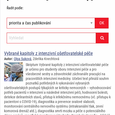
Řadit podle:
Vybrané kapitoly z intenzivní ošetřovatelské péče
Autor:
Olga Suková
, Zdeňka Knechtová
Skriptum Vybrané kapitoly z intenzivní ošetřovatelské péče
je určeno pro studenty oboru Intenzivní péče a pro
všeobecné sestry a zdravotnické záchranáře pracující na
pracovištích intenzivní medicíny. Učební text přináší souhrn
poznatků potřebných k vykonávání vybraných
ošetřovatelských postupů týkajících se kriticky nemocných – vyhodnocování
potřeb pacientů v intenzivní a následné intenzivní péči, hodnocení bolesti,
detekce delirantních stavů, přístup k infekčnímu nemocnému (vč. přístupu k
pacientovi s COVID-19), diagnostika a prevence svalové slabosti,
monitorování centrálního nervového systému (intrakraniální tlak, zevní
komorová drenáž atd.), diagnostika smrti mozku a péče o potenciálního