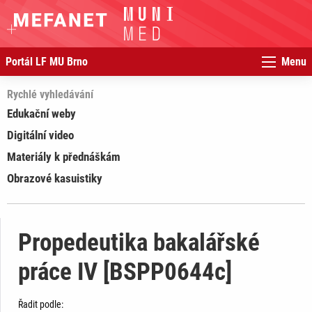
Portál LF MU Brno
Menu
Rychlé vyhledávání
Edukační weby
Digitální video
Materiály k přednáškám
Obrazové kasuistiky
Propedeutika bakalářské
práce IV [BSPP0644c]
Řadit podle: