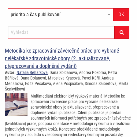
Metodika ke zpracování závěrečné práce pro vybrané
nelékařské zdravotnické obory (2. aktualizované,
přepracované a doplněné vydání)
Autor:
Natália Beharková
, Dana Soldánová, Andrea Pokorná, Petra
Búřilová, Dana Dolanová, Miroslava Kyasová, Pavel Kůřil, Andrea
Menšíková, Edita Pešáková, Alena Pospíšilová, Simona Saibertová, Marta
Šenkyříková
Multimediání elektronický výukový materiál Metodika ke
zpracování závěrečné práce pro vybrané nelékařské
zdravotnické obory je aktualizované, přepracované a
doplněné vydání publikace. Cílem publikace je předání
souhrnných informací potřebných pro zpracování závěrečné
(kvalifikační) práce, podpora orientace v metodologii výzkumu a v realizaci
jednotlivých výzkumných kroků. Koncepce předkládané metodologie
výzkumu je v souladu s všeobecnými vědecko-výzkumnými požadavky,