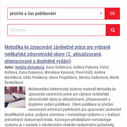
Metodika ke zpracování závěrečné práce pro vybrané
nelékařské zdravotnické obory (2. aktualizované,
přepracované a doplněné vydání)
Autor:
Natália Beharková
, Dana Soldánová, Andrea Pokorná, Petra
Búřilová, Dana Dolanová, Miroslava Kyasová, Pavel Kůřil, Andrea
Menšíková, Edita Pešáková, Alena Pospíšilová, Simona Saibertová, Marta
Šenkyříková
Multimediání elektronický výukový materiál Metodika ke
zpracování závěrečné práce pro vybrané nelékařské
zdravotnické obory je aktualizované, přepracované a
doplněné vydání publikace. Cílem publikace je předání
souhrnných informací potřebných pro zpracování závěrečné
(kvalifikační) práce, podpora orientace v metodologii výzkumu a v realizaci
jednotlivých výzkumných kroků. Koncepce předkládané metodologie
výzkumu je v souladu s všeobecnými vědecko-výzkumnými požadavky,