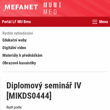
Portál LF MU Brno
Menu
Rychlé vyhledávání
Edukační weby
Digitální video
Materiály k přednáškám
Obrazové kasuistiky
Diplomový seminář IV
[MIKDS0444]
Řadit podle: