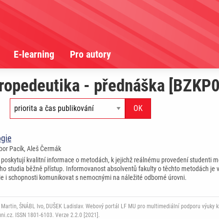
E-learning
Pro autory
propedeutika - přednáška [BZKP
ogie
ibor Pacík, Aleš Čermák
poskytují kvalitní informace o metodách, k jejichž reálnému provedení studenti m
ho studia běžně přístup. Informovanost absolventů fakulty o těchto metodách je 
e i schopnosti komunikovat s nemocnými na náležité odborné úrovni.
rtin, ŠNÁBL Ivo, DUŠEK Ladislav. Webový portál LF MU pro multimediální podporu výuky klini
i.cz. ISSN 1801-6103. Verze 2.2.0 [2021].