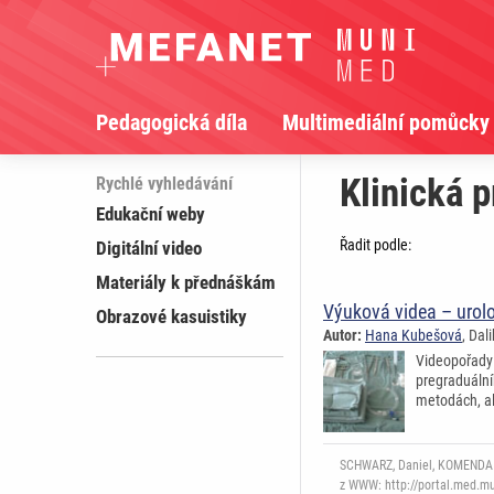
Pedagogická díla
Multimediální pomůcky
Klinická 
Rychlé vyhledávání
Edukační weby
Řadit podle:
Digitální video
Materiály k přednáškám
Výuková videa – urol
Obrazové kasuistiky
Autor:
Hana Kubešová
, Dal
Videopořady 
pregraduální
metodách, al
SCHWARZ, Daniel, KOMENDA Ma
z WWW: http://portal.med.mun