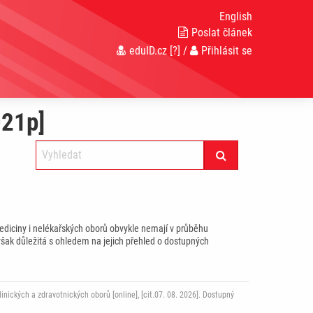
English
Poslat článek
eduID.cz
[?]
/
Přihlásit se
021p]
ediciny i nelékařských oborů obvykle nemají v průběhu
však důležitá s ohledem na jejich přehled o dostupných
ckých a zdravotnických oborů [online], [cit.07. 08. 2026]. Dostupný