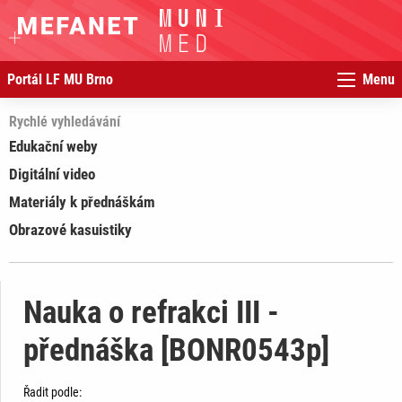
Portál LF MU Brno
Menu
Rychlé vyhledávání
Edukační weby
Digitální video
Materiály k přednáškám
Obrazové kasuistiky
Nauka o refrakci III -
přednáška [BONR0543p]
Řadit podle: