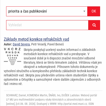
Základy metod korekce refrakčních vad
Autor:
David Severa
, Petr Veselý, Pavel Beneš
Skripta poskytují ucelený souhrn informací o základních
metodách korekce refrakčních vad a presbyopie. V
současné době je k dispozici značné množství odborné
literatury, která se tímto tématem zabývá. Většinou však jen
okrajově a nekomplexně. Přínosem tohoto dokumentu je
vytvoření stručného a komplexního přehledu základních technik korekce
refrakčních vad. Skripta jsou především určena všem studentům Optiky a
optometrie a Ortoptiky a samozřejmě všem dalším zájemcům z odborných
řad i mimo ně.
SCHWARZ, Daniel, KOMENDA Martin, ŠNÁBL Ivo, DUŠEK Ladislav. Webový portál
LF MU pro multimediální podporu výuky klinických a zdravotnických oborů
[online], [cit.06. 08. 2026]. Dostupný z WWW: http://portal.med.muni.cz. ISSN