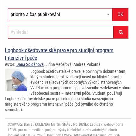
Logbook ošetřovatelské praxe pro studijní program
Intenzivní péče
Autor:
Dana Soldánová
, Jiřina Večeřová, Andrea Pokorná
Logbook ošetřovatelské praxe je povinným dokumentem,
kterým studenti prokazují svoji účast na klinické praxi a
evidenci realizovaných odborných výkonů stanovených
Vzdělávacím programem specializačního vzdělávání v oboru
Všeobecná sestra – Intenzivní péče. Studenti používají
Logbook ošetřovatelské praxe po celou dobu studia navazujícího
magisterského programu Intenzivní péče (od prvního do čtvrtého
semestru).
SCHWARZ, Daniel, KOMENDA Martin, ŠNÁBL Ivo, DUŠEK Ladislav. Webový portál
LF MU pro multimediální podporu výuky klinických a zdravotnických oborů
[online], [cit.10. 08. 2026]. Dostupný z WWW: http://portal.med.muni.cz. ISSN