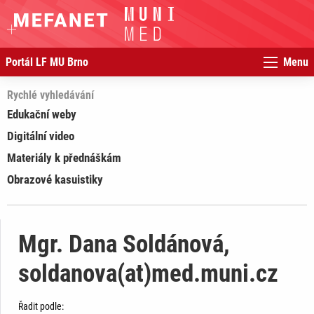
Portál LF MU Brno
Menu
Rychlé vyhledávání
Edukační weby
Digitální video
Materiály k přednáškám
Obrazové kasuistiky
Mgr. Dana Soldánová,
soldanova(at)med.muni.cz
Řadit podle: