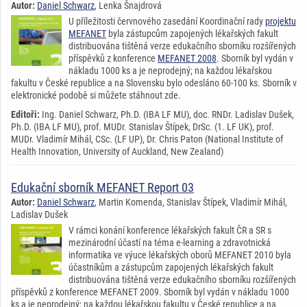
Autor:
Daniel Schwarz
, Lenka Šnajdrová
U příležitosti červnového zasedání Koordinační rady
projektu
MEFANET
byla zástupcům zapojených lékařských fakult
distribuována tištěná verze edukačního sborníku rozšířených
příspěvků z konference
MEFANET 2008
. Sborník byl vydán v
nákladu 1000 ks a je neprodejný; na každou lékařskou
fakultu v České republice a na Slovensku bylo odesláno 60-100 ks. Sborník v
elektronické podobě si můžete stáhnout zde.
Editoři:
Ing. Daniel Schwarz, Ph.D. (IBA LF MU), doc. RNDr. Ladislav Dušek,
Ph.D. (IBA LF MU), prof. MUDr. Stanislav Štípek, DrSc. (1. LF UK), prof.
MUDr. Vladimír Mihál, CSc. (LF UP), Dr. Chris Paton (National Institute of
Health Innovation, University of Auckland, New Zealand)
Edukační sborník MEFANET Report 03
Autor:
Daniel Schwarz
, Martin Komenda, Stanislav Štípek, Vladimír Mihál,
Ladislav Dušek
V rámci konání konference lékařských fakult ČR a SR s
mezinárodní účastí na téma e-learning a zdravotnická
informatika ve výuce lékařských oborů MEFANET 2010 byla
účastníkům a zástupcům zapojených lékařských fakult
distribuována tištěná verze edukačního sborníku rozšířených
příspěvků z konference MEFANET 2009. Sborník byl vydán v nákladu 1000
ks a je neprodejný; na každou lékařskou fakultu v České republice a na