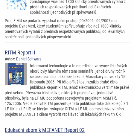
zpřístupňuje více než 1800 klinicky orientovaných výtahů z
předních respektovaných publikací, od lékařských
společností i jednotlivých přispěvovatelů.
Pro LF MU se podařilo vyjednat roční přístup (09/2006 - 09/2007) do
projektu DynaMed, který studentům zpřístupňuje více než 1800 klinicky
orientovaných výtahů z předních respektovaných publikací, od lékařských
společností i jednotlivých přispěvovatelů.
RITM Report II
Autor:
Daniel Schwarz
Informační technologie a telemedicína ve výuce lékařských
oborů byly hlavním tématem semináře, jehož druhý ročník
se uskutečnil na Lékařské fakultě Masarkovy univerzity 15.
listopadu 2006. Při této příležitosti vzniklo druhé číslo
publikace Report RITM, jehož elektronickou verzi máte právě
před sebou. Převážná část aktivit, o kterých pojednávají jednotlivé
příspěvky, byla na LF MU podpořena rozvojovým projektem MŠMT č.
125/2006. Vedle aktivit RITM prezentuje tato publikace také díla kolegů z 1.
LF UK a z LF UP, se kterými vstupuje RITM a LF MU do meziuniverzitního
projektu MEFANET s cílem vytvořit vzdělávací síť lékařských fakult v ČR.
Edukační sborník MEFANET Report 02