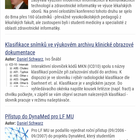
technologií a zdravotnické informatiky ve výuce lékařských
oborů. Na první celostátní konferenci tohoto druhu se sjelo
do Brna přes 160 účastníků - převážně vysokoškolských pedagogů z
lékařských fakult, ale zastoupeni byli i studenti medicíny a specialisté z
oblasti zdravotnické informatiky.
Klasifikace snímků ve výukovém archivu klinické obrazové
dokumentace
Autor:
Daniel Schwarz
, Ivo Šnábl
Interaktivní slovníček kódů MKN (ICD10) spolu s názvy
klasifikací pomůže při zařazování studií do archivu. K
dispozici je ve slovníku i výběr radiologické klasifikace dle
Daehnert et. al. Klasifikace je v anglickém jazyce. Do
vyhledávacího okénka napište kousek řetězce (např. fract) a
chvilku počkejte, v zápětí se vám objeví seznam nalezených klasifikací -
slovník pracuje v režimu našeptávače.
Přístup do DynaMed pro LF MU
Autor:
Daniel Schwarz
Pro LF MU se podařilo vyjednat roční přístup (09/2006 -
09/2007) do projektu DynaMed, který studentům