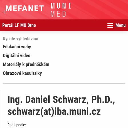
Portál LF MU Brno
Menu
Rychlé vyhledávání
Edukační weby
Digitální video
Materiály k přednáškám
Obrazové kasuistiky
Ing. Daniel Schwarz, Ph.D.,
schwarz(at)iba.muni.cz
Řadit podle: