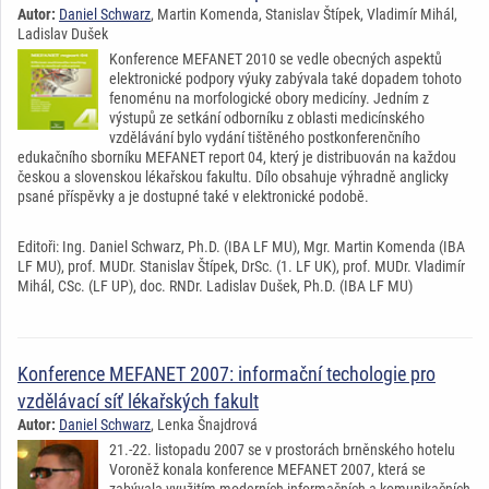
Autor:
Daniel Schwarz
, Martin Komenda, Stanislav Štípek, Vladimír Mihál,
Ladislav Dušek
Konference MEFANET 2010 se vedle obecných aspektů
elektronické podpory výuky zabývala také dopadem tohoto
fenoménu na morfologické obory medicíny. Jedním z
výstupů ze setkání odborníku z oblasti medicínského
vzdělávání bylo vydání tištěného postkonferenčního
edukačního sborníku MEFANET report 04, který je distribuován na každou
českou a slovenskou lékařskou fakultu. Dílo obsahuje výhradně anglicky
psané příspěvky a je dostupné také v elektronické podobě.
Editoři: Ing. Daniel Schwarz, Ph.D. (IBA LF MU), Mgr. Martin Komenda (IBA
LF MU), prof. MUDr. Stanislav Štípek, DrSc. (1. LF UK), prof. MUDr. Vladimír
Mihál, CSc. (LF UP), doc. RNDr. Ladislav Dušek, Ph.D. (IBA LF MU)
Konference MEFANET 2007: informační techologie pro
vzdělávací síť lékařských fakult
Autor:
Daniel Schwarz
, Lenka Šnajdrová
21.-22. listopadu 2007 se v prostorách brněnského hotelu
Voroněž konala konference MEFANET 2007, která se
zabývala využitím moderních informačních a komunikačních