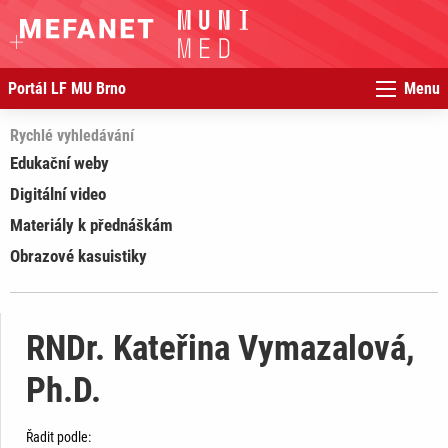
Portál LF MU Brno
Menu
Rychlé vyhledávání
Edukační weby
Digitální video
Materiály k přednáškám
Obrazové kasuistiky
RNDr. Kateřina Vymazalová,
Ph.D.
Řadit podle: