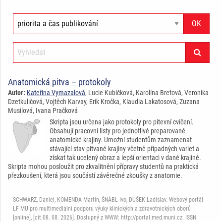
Anatomická pitva – protokoly
Autor:
Kateřina Vymazalová
, Lucie Kubíčková, Karolína Bretová, Veronika
Dzetkuličová, Vojtěch Karvay, Erik Kročka, Klaudia Lakatosová, Zuzana
Musilová, Ivana Pračková
Skripta jsou určena jako protokoly pro pitevní cvičení.
Obsahují pracovní listy pro jednotlivé preparované
anatomické krajiny. Umožní studentům zaznamenat
stávající stav pitvané krajiny včetně případných variet a
získat tak ucelený obraz a lepší orientaci v dané krajině.
Skripta mohou posloužit pro zkvalitnění přípravy studentů na praktická
přezkoušení, která jsou součástí závěrečné zkoušky z anatomie.
SCHWARZ, Daniel, KOMENDA Martin, ŠNÁBL Ivo, DUŠEK Ladislav. Webový portál
LF MU pro multimediální podporu výuky klinických a zdravotnických oborů
[online], [cit.08. 08. 2026]. Dostupný z WWW: http://portal.med.muni.cz. ISSN