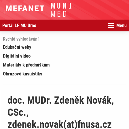
Portál LF MU Brno
Menu
Rychlé vyhledávání
Edukační weby
Digitální video
Materiály k přednáškám
Obrazové kasuistiky
doc. MUDr. Zdeněk Novák,
CSc.,
zdenek.novak(at)fnusa.cz