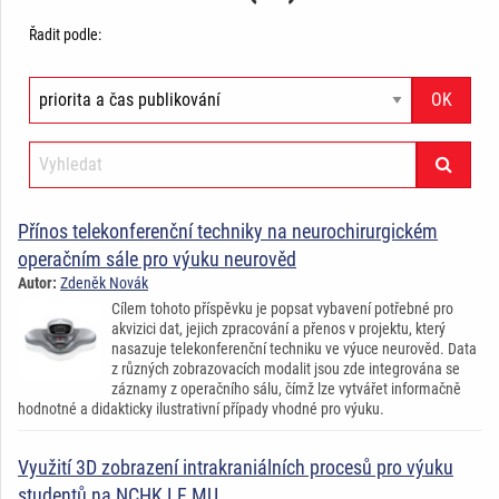
Řadit podle:
Přínos telekonferenční techniky na neurochirurgickém
operačním sále pro výuku neurověd
Autor:
Zdeněk Novák
Cílem tohoto příspěvku je popsat vybavení potřebné pro
akvizici dat, jejich zpracování a přenos v projektu, který
nasazuje telekonferenční techniku ve výuce neurověd. Data
z různých zobrazovacích modalit jsou zde integrována se
záznamy z operačního sálu, čímž lze vytvářet informačně
hodnotné a didakticky ilustrativní případy vhodné pro výuku.
Využití 3D zobrazení intrakraniálních procesů pro výuku
studentů na NCHK LF MU