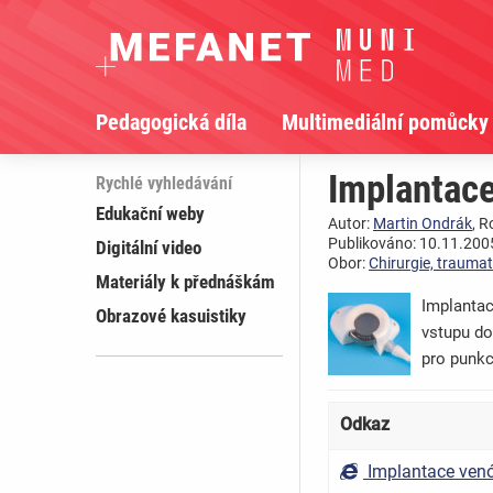
Pedagogická díla
Multimediální pomůcky
Implantace
Rychlé vyhledávání
Edukační weby
Autor:
Martin Ondrák
, R
Publikováno: 10.11.2005
Digitální video
Obor:
Chirurgie, traumat
Materiály k přednáškám
Implantac
Obrazové kasuistiky
vstupu do
pro punkc
Odkaz
Implantace venó