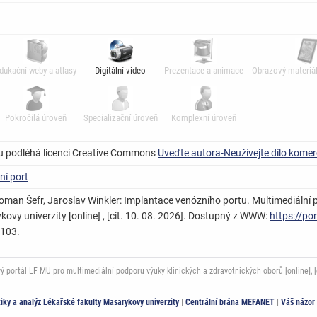
dukační weby a atlasy
Digitální video
Prezentace a animace
Obrazový materiál
Pokročilá úroveň
Specializační úroveň
Komplexní úroveň
u podléhá licenci Creative Commons
Uveďte autora-Neužívejte dílo komer
ní port
oman Šefr, Jaroslav Winkler: Implantace venózního portu. Multimediální p
ovy univerzity [online] , [cit. 10. 08. 2026]. Dostupný z WWW:
https://po
6103.
ortál LF MU pro multimediální podporu výuky klinických a zdravotnických oborů [online], [c
stiky a analýz Lékařské fakulty Masarykovy univerzity
|
Centrální brána MEFANET
|
Váš názor