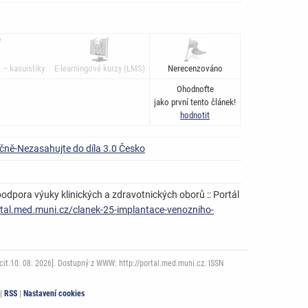
 – kasuistiky
E-learningové kurzy (LMS)
Nerecenzováno
Ohodnoťte
jako první tento článek!
hodnotit
čně-Nezasahujte do díla 3.0 Česko
odpora výuky klinických a zdravotnických oborů :: Portál
rtal.med.muni.cz/clanek-25-implantace-venozniho-
it.10. 08. 2026]. Dostupný z WWW: http://portal.med.muni.cz. ISSN
|
RSS
|
Nastavení cookies