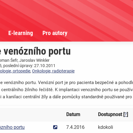
E-learning
Pro autory
 venózního portu
oman Šefr, Jaroslav Winkler
, poslední úpravy: 27.10.2011
ologie, ortopedie
,
Onkologie, radioterapie
e venózního portu. Venózní port je pro pacienta bezpečné a pohod
 centrálního žilního řečiště. K implantaci venozního portu se použív
i a kanilaci centrální žíly a dále pomůcky standardně používané pro
Datum
Dostupnost [
?
]
zního portu
7.4.2016
kdokoli