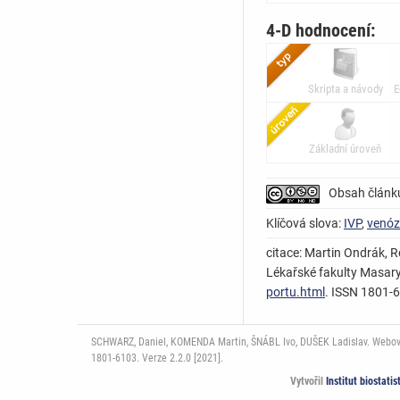
4-D hodnocení:
Skripta a návody
E
Základní úroveň
Obsah článk
Klíčová slova:
IVP
,
venóz
citace: Martin Ondrák, R
Lékařské fakulty Masaryk
portu.html
. ISSN 1801-
SCHWARZ, Daniel, KOMENDA Martin, ŠNÁBL Ivo, DUŠEK Ladislav. Webový p
1801-6103. Verze 2.2.0 [2021].
Vytvořil
Institut biostati