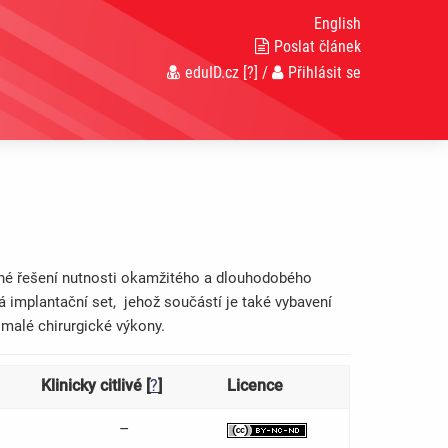
English
Poslat článek
eduID.cz
[?]
/
Přihlásit se
lné řešení nutnosti okamžitého a dlouhodobého
á implantační set, jehož součástí je také vybavení
 malé chirurgické výkony.
Klinicky citlivé [
?
]
Licence
–