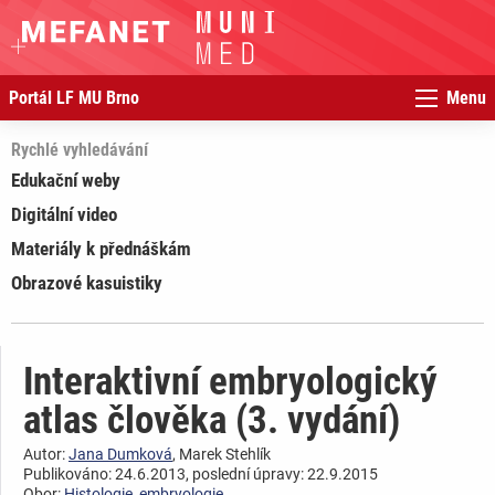
Portál LF MU Brno
Menu
Rychlé vyhledávání
Edukační weby
Digitální video
Materiály k přednáškám
Obrazové kasuistiky
Interaktivní embryologický
atlas člověka (3. vydání)
Autor:
Jana Dumková
, Marek Stehlík
Publikováno: 24.6.2013, poslední úpravy: 22.9.2015
Obor:
Histologie, embryologie