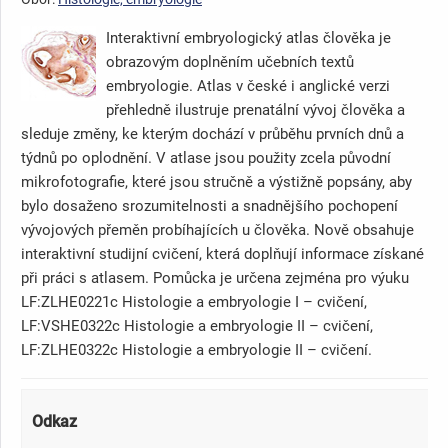
Interaktivní embryologický atlas člověka je
obrazovým doplněním učebních textů
embryologie. Atlas v české i anglické verzi
přehledně ilustruje prenatální vývoj člověka a
sleduje změny, ke kterým dochází v průběhu prvních dnů a
týdnů po oplodnění. V atlase jsou použity zcela původní
mikrofotografie, které jsou stručně a výstižně popsány, aby
bylo dosaženo srozumitelnosti a snadnějšího pochopení
vývojových přeměn probíhajících u člověka. Nově obsahuje
interaktivní studijní cvičení, která doplňují informace získané
při práci s atlasem. Pomůcka je určena zejména pro výuku
LF:ZLHE0221c Histologie a embryologie I – cvičení,
LF:VSHE0322c Histologie a embryologie II – cvičení,
LF:ZLHE0322c Histologie a embryologie II – cvičení.
Odkaz
Da