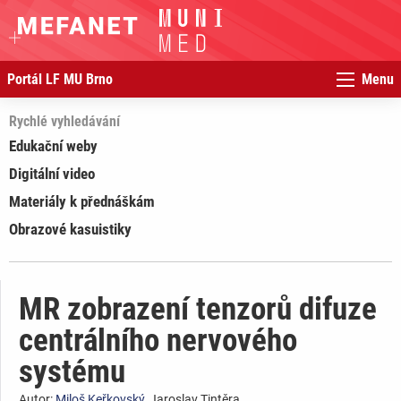
Portál LF MU Brno
Menu
Rychlé vyhledávání
Edukační weby
Digitální video
Materiály k přednáškám
Obrazové kasuistiky
MR zobrazení tenzorů difuze
centrálního nervového
systému
Autor:
Miloš Keřkovský
, Jaroslav Tintěra