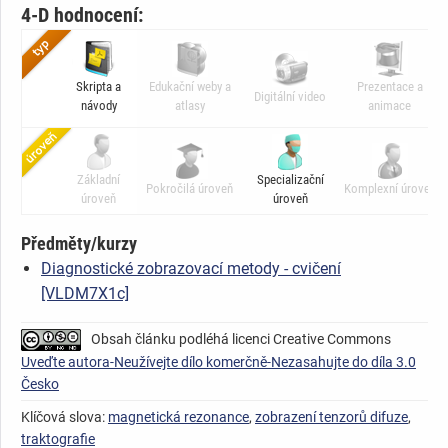
4-D hodnocení:
Skripta a
Edukační weby a
Prezentace a
Digitální video
návody
atlasy
animace
Základní
Specializační
Pokročilá úroveň
Komplexní úroveň
úroveň
úroveň
Předměty/kurzy
Diagnostické zobrazovací metody - cvičení
[VLDM7X1c]
Obsah článku podléhá licenci Creative Commons
Uveďte autora-Neužívejte dílo komerčně-Nezasahujte do díla 3.0
Česko
Klíčová slova:
magnetická rezonance
,
zobrazení tenzorů difuze
,
traktografie