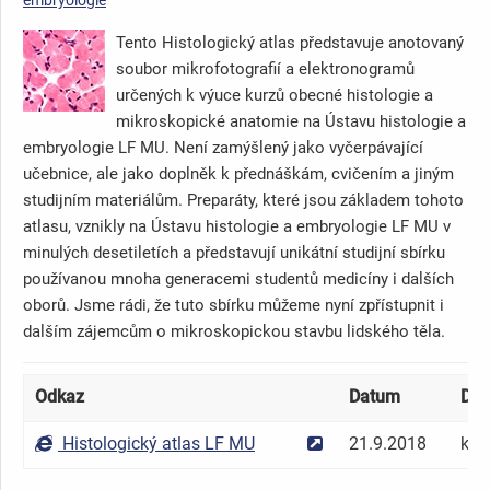
Tento Histologický atlas představuje anotovaný
soubor mikrofotografií a elektronogramů
určených k výuce kurzů obecné histologie a
mikroskopické anatomie na Ústavu histologie a
embryologie LF MU. Není zamýšlený jako vyčerpávající
učebnice, ale jako doplněk k přednáškám, cvičením a jiným
studijním materiálům. Preparáty, které jsou základem tohoto
atlasu, vznikly na Ústavu histologie a embryologie LF MU v
minulých desetiletích a představují unikátní studijní sbírku
používanou mnoha generacemi studentů medicíny i dalších
oborů. Jsme rádi, že tuto sbírku můžeme nyní zpřístupnit i
dalším zájemcům o mikroskopickou stavbu lidského těla.
Odkaz
Datum
Dos
Histologický atlas LF MU
21.9.2018
kdo