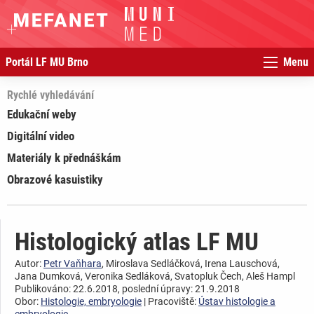
Portál LF MU Brno
Menu
Rychlé vyhledávání
Edukační weby
Digitální video
Materiály k přednáškám
Obrazové kasuistiky
Histologický atlas LF MU
Autor:
Petr Vaňhara
, Miroslava Sedláčková, Irena Lauschová,
Jana Dumková, Veronika Sedláková, Svatopluk Čech, Aleš Hampl
Publikováno: 22.6.2018, poslední úpravy: 21.9.2018
Obor:
Histologie, embryologie
| Pracoviště:
Ústav histologie a
embryologie