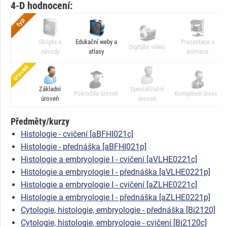
4-D hodnocení:
Skripta a
Edukační weby a
Prezentace a
Digitální video
návody
atlasy
animace
Základní
Specializační
Pokročilá úroveň
Komplexní úroveň
úroveň
úroveň
Předměty/kurzy
Histologie - cvičení [aBFHI021c]
Histologie - přednáška [aBFHI021p]
Histologie a embryologie I - cvičení [aVLHE0221c]
Histologie a embryologie I - přednáška [aVLHE0221p]
Histologie a embryologie I - cvičení [aZLHE0221c]
Histologie a embryologie I - přednáška [aZLHE0221p]
Cytologie, histologie, embryologie - přednáška [Bi2120]
Cytologie, histologie, embryologie - cvičení [Bi2120c]