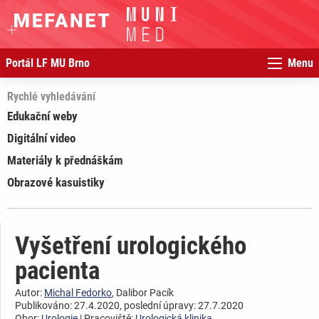
Portál LF MU Brno
Menu
Rychlé vyhledávání
Edukační weby
Digitální video
Materiály k přednáškám
Obrazové kasuistiky
Vyšetření urologického
pacienta
Autor:
Michal Fedorko
, Dalibor Pacík
Publikováno: 27.4.2020, poslední úpravy: 27.7.2020
Obor:
Urologie
| Pracoviště:
Urologická klinika