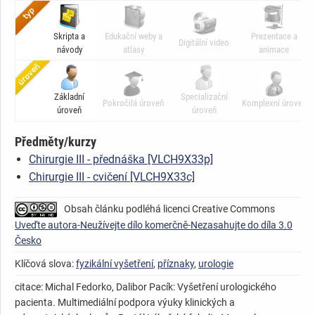
Skripta a
Edukační weby a
Prezentace a
Digitální video
návody
atlasy
animace
Základní
Specializační
Pokročilá úroveň
Komplexní úroveň
úroveň
úroveň
Předměty/kurzy
Chirurgie III - přednáška [VLCH9X33p]
Chirurgie III - cvičení [VLCH9X33c]
Obsah článku podléhá licenci Creative Commons
Uveďte autora-Neužívejte dílo komerčně-Nezasahujte do díla 3.0
Česko
Klíčová slova:
fyzikální vyšetření
,
příznaky
,
urologie
citace: Michal Fedorko, Dalibor Pacík: Vyšetření urologického
pacienta. Multimediální podpora výuky klinických a