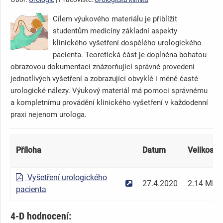
Cílem výukového materiálu je přiblížit
studentům medicíny základní aspekty
klinického vyšetření dospělého urologického
pacienta. Teoretická část je doplněna bohatou
obrazovou dokumentací znázorňující správné provedení
jednotlivých vyšetření a zobrazující obvyklé i méně časté
urologické nálezy. Výukový materiál má pomoci správnému
a kompletnímu provádění klinického vyšetření v každodenní
praxi nejenom urologa.
Příloha
Datum
Velikost
Vyšetření urologického
27.4.2020
2.14 MB
pacienta
4-D hodnocení: