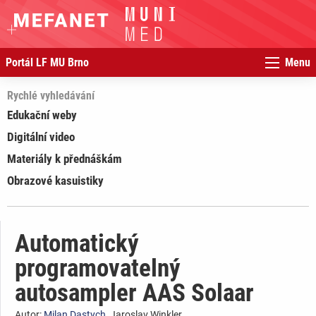
Portál LF MU Brno
Menu
Rychlé vyhledávání
Edukační weby
Digitální video
Materiály k přednáškám
Obrazové kasuistiky
Automatický
programovatelný
autosampler AAS Solaar
Autor:
Milan Dastych
, Jaroslav Winkler