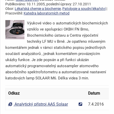
Publikováno: 10.11.2005, poslední úpravy: 27.10.2011
Obor:
Lékařská chemie a biochemie
,
Patologie a soudní lékařství
|
Pracoviště:
Katedra laboratorních metod
Výukové video o automatických biochemických
vzniklo ve spolupráci OKBH FN Brno,
Biochemického ústavu a Centra výpočetní
techniky LF MU v Brně. Je opatřeno mluveným
komentářem jednak v rámci statického popisu jednotlivých
součástí analyzátorů , jednak komentářem provázejícím
ukázky funkce. Je zde popsán a při funkci ukázán
automatický programovatelný autosampler atomového
absorbčního spektrofotometru a automatizované nastavení
katodových lamp SOLAAR M6. Délka videa 3 min.
Odkaz
Datum
D
Analytický přístroj AAS Solaar
7.4.2016
k