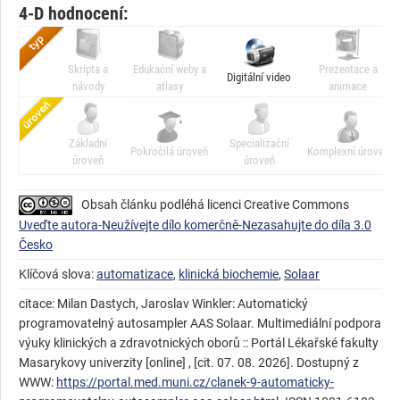
4-D hodnocení:
Skripta a
Edukační weby a
Prezentace a
Digitální video
návody
atlasy
animace
Základní
Specializační
Pokročilá úroveň
Komplexní úroveň
úroveň
úroveň
Obsah článku podléhá licenci Creative Commons
Uveďte autora-Neužívejte dílo komerčně-Nezasahujte do díla 3.0
Česko
Klíčová slova:
automatizace
,
klinická biochemie
,
Solaar
citace: Milan Dastych, Jaroslav Winkler: Automatický
programovatelný autosampler AAS Solaar. Multimediální podpora
výuky klinických a zdravotnických oborů :: Portál Lékařské fakulty
Masarykovy univerzity [online] , [cit. 07. 08. 2026]. Dostupný z
WWW:
https://portal.med.muni.cz/clanek-9-automaticky-