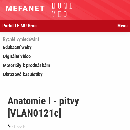
Portál LF MU Brno
Menu
Rychlé vyhledávání
Edukační weby
Digitální video
Materiály k přednáškám
Obrazové kasuistiky
Anatomie I - pitvy
[VLAN0121c]
Řadit podle: