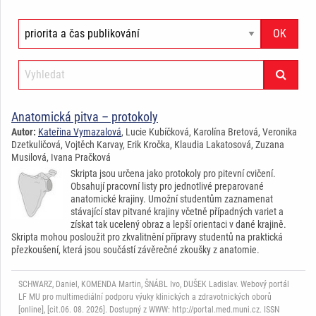
Anatomická pitva – protokoly
Autor:
Kateřina Vymazalová
, Lucie Kubíčková, Karolína Bretová, Veronika
Dzetkuličová, Vojtěch Karvay, Erik Kročka, Klaudia Lakatosová, Zuzana
Musilová, Ivana Pračková
Skripta jsou určena jako protokoly pro pitevní cvičení.
Obsahují pracovní listy pro jednotlivé preparované
anatomické krajiny. Umožní studentům zaznamenat
stávající stav pitvané krajiny včetně případných variet a
získat tak ucelený obraz a lepší orientaci v dané krajině.
Skripta mohou posloužit pro zkvalitnění přípravy studentů na praktická
přezkoušení, která jsou součástí závěrečné zkoušky z anatomie.
SCHWARZ, Daniel, KOMENDA Martin, ŠNÁBL Ivo, DUŠEK Ladislav. Webový portál
LF MU pro multimediální podporu výuky klinických a zdravotnických oborů
[online], [cit.06. 08. 2026]. Dostupný z WWW: http://portal.med.muni.cz. ISSN