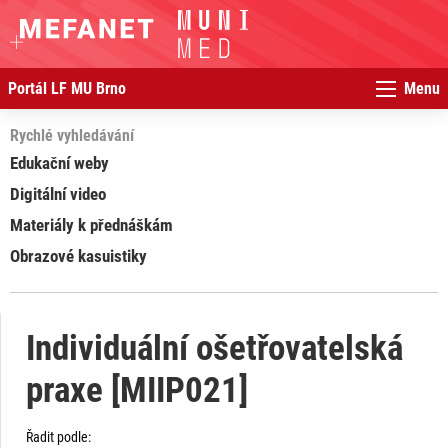
Portál LF MU Brno
Menu
Rychlé vyhledávání
Edukační weby
Digitální video
Materiály k přednáškám
Obrazové kasuistiky
Individuální ošetřovatelská
praxe [MIIP021]
Řadit podle: