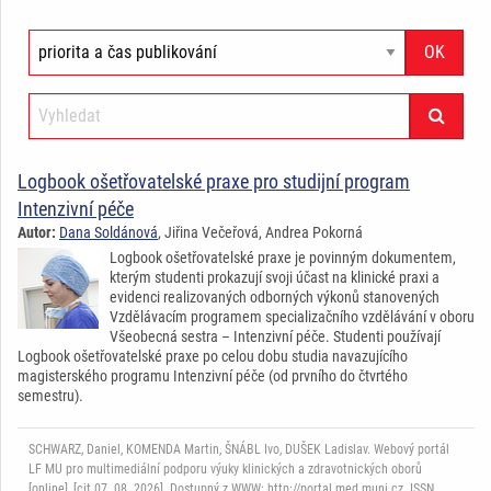
Logbook ošetřovatelské praxe pro studijní program
Intenzivní péče
Autor:
Dana Soldánová
, Jiřina Večeřová, Andrea Pokorná
Logbook ošetřovatelské praxe je povinným dokumentem,
kterým studenti prokazují svoji účast na klinické praxi a
evidenci realizovaných odborných výkonů stanovených
Vzdělávacím programem specializačního vzdělávání v oboru
Všeobecná sestra – Intenzivní péče. Studenti používají
Logbook ošetřovatelské praxe po celou dobu studia navazujícího
magisterského programu Intenzivní péče (od prvního do čtvrtého
semestru).
SCHWARZ, Daniel, KOMENDA Martin, ŠNÁBL Ivo, DUŠEK Ladislav. Webový portál
LF MU pro multimediální podporu výuky klinických a zdravotnických oborů
[online], [cit.07. 08. 2026]. Dostupný z WWW: http://portal.med.muni.cz. ISSN