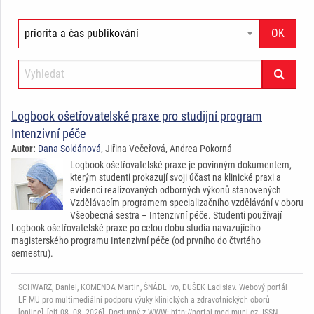
Logbook ošetřovatelské praxe pro studijní program
Intenzivní péče
Autor:
Dana Soldánová
, Jiřina Večeřová, Andrea Pokorná
Logbook ošetřovatelské praxe je povinným dokumentem,
kterým studenti prokazují svoji účast na klinické praxi a
evidenci realizovaných odborných výkonů stanovených
Vzdělávacím programem specializačního vzdělávání v oboru
Všeobecná sestra – Intenzivní péče. Studenti používají
Logbook ošetřovatelské praxe po celou dobu studia navazujícího
magisterského programu Intenzivní péče (od prvního do čtvrtého
semestru).
SCHWARZ, Daniel, KOMENDA Martin, ŠNÁBL Ivo, DUŠEK Ladislav. Webový portál
LF MU pro multimediální podporu výuky klinických a zdravotnických oborů
[online], [cit.08. 08. 2026]. Dostupný z WWW: http://portal.med.muni.cz. ISSN