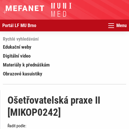
Portál LF MU Brno
Menu
Rychlé vyhledávání
Edukační weby
Digitální video
Materiály k přednáškám
Obrazové kasuistiky
Ošetřovatelská praxe II
[MIKOP0242]
Řadit podle: