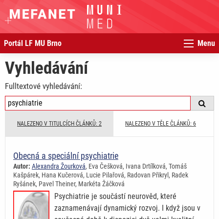
Portál LF MU Brno
Menu
Vyhledávání
Fulltextové vyhledávání:
NALEZENO V TITULCÍCH ČLÁNKŮ: 2
NALEZENO V TĚLE ČLÁNKŮ: 6
Obecná a speciální psychiatrie
Autor:
Alexandra Žourková
, Eva Češková, Ivana Drtílková, Tomáš
Kašpárek, Hana Kučerová, Lucie Pilařová, Radovan Přikryl, Radek
Ryšánek, Pavel Theiner, Markéta Žáčková
Psychiatrie je součástí neurověd, které
zaznamenávají dynamický rozvoj. I když jsou v