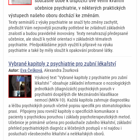
současné době k dispozici dvě velmi kvalitní
učebnice psychiatrie, v některých praktických
výstupech našeho oboru dochází ke změnám.
Texty seminářů z výuky psychiatrie se snaží tyto změny zachytit,
předložit Vám nejnovější poznatky potřebné ke zvládnutí základních
znalostí a budou pravidelně inovovány. Texty nenahrazují předepsané
učebnice, ale slouží k rychlé orientaci v základních tématech
psychiatrie. Předpokládáme jejich využití k přípravě na výuku
psychiatrie a také by měly sloužit k opakování probrané látky.
Vybrané kapitoly z psychiatrie pro zubní lékařství
Autor:
Eva Češková
, Alexandra Žourková
Výukový text “Vybrané kapitoly z psychiatrie pro zubní
lékařství “ obsahuje základní informace o nozologických
jednotkách (diagnózách) psychických poruch v
psychiatrii dospělých dle Mezinárodní klasifikace
nemocí (MKN-10). Každá kapitola zahrnuje diagnostiku
a léčbu psychických poruch včetně popisu specifik pro stomatologickou
praxi. Připojeny jsou rovněž kapitoly o specificích komunikace s
pacienty s psychickou poruchou i základy psychoterapeutických metod.
Učebnice je primárně určena pro posluchače zubního lékařství, základní
přehled psychiatrických diagnóz a léčebných postupů v ní najdou i
posluchači všeobecného lékařství a nelékařských oborů.