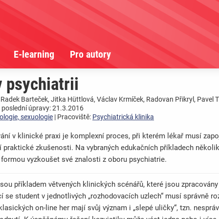
E-learning
Pro autory
 psychiatrii
, Radek Barteček, Jitka Hüttlová, Václav Krmíček, Radovan Přikryl, Pavel T
 poslední úpravy: 21.3.2016
ologie, sexuologie
| Pracoviště:
Psychiatrická klinika
ní v klinické praxi je komplexní proces, při kterém lékař musí zapoji
 praktické zkušenosti. Na vybraných edukačních příkladech několik
formou vyzkoušet své znalosti z oboru psychiatrie.
jsou příkladem větvených klinických scénářů, které jsou zpracovány
í se student v jednotlivých „rozhodovacích uzlech“ musí správně r
klasických on-line her mají svůj význam i „slepé uličky“, tzn. nespr