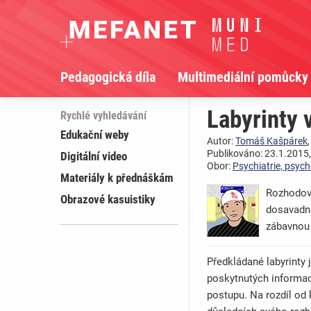
Pedagogická díla
Multimediální pomůcky
Labyrinty v
Rychlé vyhledávání
Edukační weby
Autor:
Tomáš Kašpárek
Publikováno: 23.1.2015,
Digitální video
Obor:
Psychiatrie, psych
Materiály k přednáškám
Rozhodová
Obrazové kasuistiky
dosavadní
zábavnou 
Předkládané labyrinty 
poskytnutých informac
postupu. Na rozdíl od 