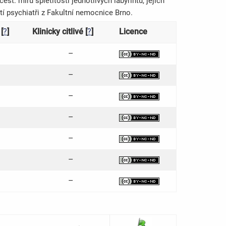
t: míru spletitosti jednotlivých labyrintů, jejich
čtí psychiatři z Fakultní nemocnice Brno.
[
?
]
Klinicky citlivé [
?
]
Licence
–
–
–
–
–
–
–