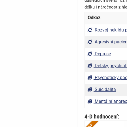
důsledcích svého rozho
délku i náročnost z hle
Odkaz
Rozvoj neklidu p
Agresivní pacien
Deprese
Dětský psychiatr
Psychotický pac
Suicidalita
Mentální anorex
4-D hodnocení: