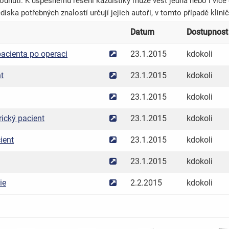
dnutí. K úspěšnému řešení kazuistiky může vést jedna nebo i více ces
diska potřebných znalostí určují jejich autoři, v tomto případě klini
Datum
Dostupnost 
acienta po operaci
23.1.2015
kdokoli
t
23.1.2015
kdokoli
23.1.2015
kdokoli
ický pacient
23.1.2015
kdokoli
ient
23.1.2015
kdokoli
23.1.2015
kdokoli
ie
2.2.2015
kdokoli