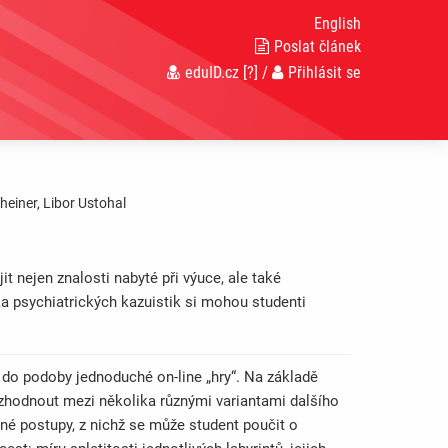
English
Poslat článek
eduID.cz
[?]
/
Přihlásit se
heiner, Libor Ustohal
t nejen znalosti nabyté při výuce, ale také
a psychiatrických kazuistik si mohou studenti
 do podoby jednoduché on-line „hry“. Na základě
ozhodnout mezi několika různými variantami dalšího
ávné postupy, z nichž se může student poučit o