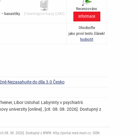
Recenzováno
 – kasuistiky
E-learningové kurzy (LMS)
informace
Ohodnoťte
jako první tento článek!
hodnotit
čně-Nezasahujte do díla 3.0 Česko
iner, Libor Ustohal: Labyrinty v psychiatrii.
y univerzity [online] , [cit. 08. 08. 2026]. Dostupný z
it.08. 08. 2026]. Dostupný z WWW: http://portal.med.muni.cz. ISSN