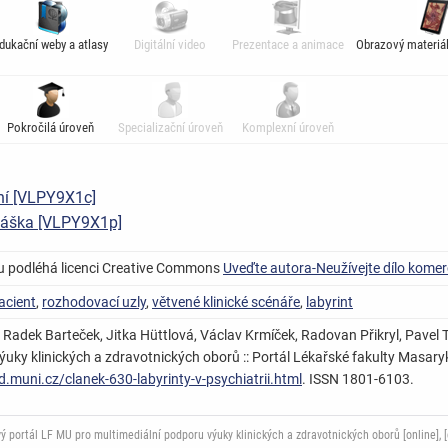
dukační weby a atlasy
Digitální video
Prezentace a animace
Obrazový materiál
Pokročilá úroveň
Specializační úroveň
Komplexní úroveň
ení [VLPY9X1c]
dnáška [VLPY9X1p]
u podléhá licenci Creative Commons
Uveďte autora-Neužívejte dílo komer
pacient
,
rozhodovací uzly
,
větvené klinické scénáře
,
labyrint
Radek Barteček, Jitka Hüttlová, Václav Krmíček, Radovan Přikryl, Pavel The
uky klinických a zdravotnických oborů :: Portál Lékařské fakulty Masarykov
d.muni.cz/clanek-630-labyrinty-v-psychiatrii.html
. ISSN 1801-6103.
ortál LF MU pro multimediální podporu výuky klinických a zdravotnických oborů [online], [c