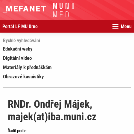
Portál LF MU Brno
Menu
Rychlé vyhledávání
Edukační weby
Digitální video
Materiály k přednáškám
Obrazové kasuistiky
RNDr. Ondřej Májek,
majek(at)iba.muni.cz
Řadit podle: