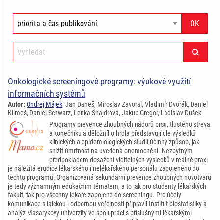
Onkologické screeningové programy: výukové využití
informačních systémů
Autor:
Ondřej Májek
, Jan Daneš, Miroslav Zavoral, Vladimír Dvořák, Daniel
Klimeš, Daniel Schwarz, Lenka Šnajdrová, Jakub Gregor, Ladislav Dušek
Programy prevence zhoubných nádorů prsu, tlustého střeva
a konečníku a děložního hrdla představují dle výsledků
klinických a epidemiologických studií účinný způsob, jak
snížit úmrtnost na uvedená onemocnění. Nezbytným
předpokladem dosažení viditelných výsledků v reálné praxi
je náležitá erudice lékařského i nelékařského personálu zapojeného do
těchto programů. Organizovaná sekundární prevence zhoubných novotvarů
je tedy významným edukačním tématem, a to jak pro studenty lékařských
fakult, tak pro všechny lékaře zapojené do screeningu. Pro účely
komunikace s laickou i odbornou veřejností připravil Institut biostatistiky a
analýz Masarykovy univerzity ve spolupráci s příslušnými lékařskými