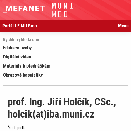
Portál LF MU Brno
Menu
Rychlé vyhledávání
Edukační weby
Digitální video
Materiály k přednáškám
Obrazové kasuistiky
prof. Ing. Jiří Holčík, CSc.,
holcik(at)iba.muni.cz
Řadit podle: