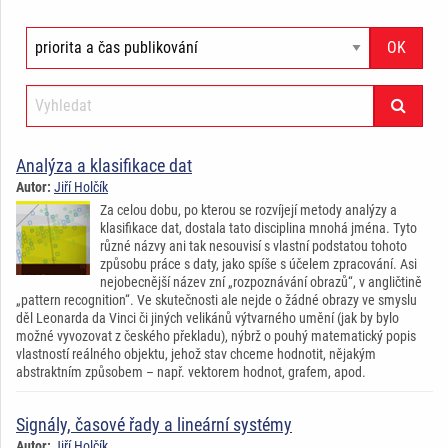
Analýza a klasifikace dat
Autor:
Jiří Holčík
Za celou dobu, po kterou se rozvíjejí metody analýzy a
klasifikace dat, dostala tato disciplina mnohá jména. Tyto
různé názvy ani tak nesouvisí s vlastní podstatou tohoto
způsobu práce s daty, jako spíše s účelem zpracování. Asi
nejobecnější název zní „rozpoznávání obrazů“, v angličtině
„pattern recognition“. Ve skutečnosti ale nejde o žádné obrazy ve smyslu
děl Leonarda da Vinci či jiných velikánů výtvarného umění (jak by bylo
možné vyvozovat z českého překladu), nýbrž o pouhý matematický popis
vlastností reálného objektu, jehož stav chceme hodnotit, nějakým
abstraktním způsobem – např. vektorem hodnot, grafem, apod.
Signály, časové řady a lineární systémy
Autor:
Jiří Holčík