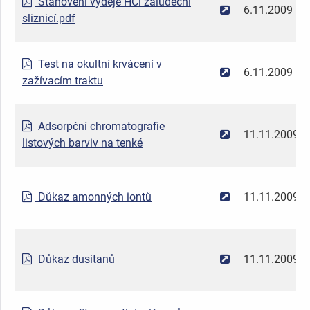
Stanovení výdeje HCl žaludeční
6.11.2009
sliznicí.pdf
Test na okultní krvácení v
6.11.2009
zažívacím traktu
Adsorpční chromatografie
11.11.2009
listových barviv na tenké
Důkaz amonných iontů
11.11.2009
Důkaz dusitanů
11.11.2009