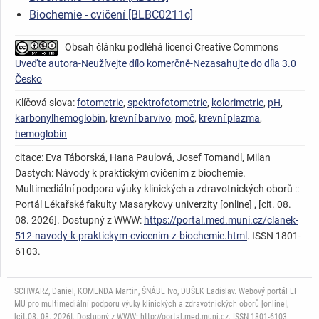
Biochemie - cvičení [BLBC0211c]
Obsah článku podléhá licenci Creative Commons
Uveďte autora-Neužívejte dílo komerčně-Nezasahujte do díla 3.0
Česko
Klíčová slova:
fotometrie
,
spektrofotometrie
,
kolorimetrie
,
pH
,
karbonylhemoglobin
,
krevní barvivo
,
moč
,
krevní plazma
,
hemoglobin
citace: Eva Táborská, Hana Paulová, Josef Tomandl, Milan
Dastych: Návody k praktickým cvičením z biochemie.
Multimediální podpora výuky klinických a zdravotnických oborů ::
Portál Lékařské fakulty Masarykovy univerzity [online] , [cit. 08.
08. 2026]. Dostupný z WWW:
https://portal.med.muni.cz/clanek-
512-navody-k-praktickym-cvicenim-z-biochemie.html
. ISSN 1801-
6103.
SCHWARZ, Daniel, KOMENDA Martin, ŠNÁBL Ivo, DUŠEK Ladislav. Webový portál LF
MU pro multimediální podporu výuky klinických a zdravotnických oborů [online],
[cit.08. 08. 2026]. Dostupný z WWW: http://portal.med.muni.cz. ISSN 1801-6103.