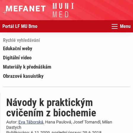
Portál LF MU Brno
Menu
Rychlé vyhledávání
Edukační weby
Digitální video
Materiály k přednáškám
Obrazové kasuistiky
Návody k praktickým
cvičením z biochemie
Autor:
Eva Táborská
, Hana Paulová, Josef Tomandl, Milan
Dastych
Publikováno: 6.11.2009, poslední úpravy: 29.6.2018