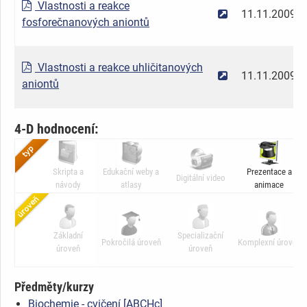
Vlastnosti a reakce
11.11.2009
fosforečnanových aniontů
Vlastnosti a reakce uhličitanových
11.11.2009
aniontů
4-D hodnocení:
Skripta a
Edukační weby a
Prezentace a
Digitální video
návody
atlasy
animace
Základní
Specializační
Pokročilá úroveň
Komplexní úroveň
úroveň
úroveň
Předměty/kurzy
Biochemie - cvičení [ABCHc]