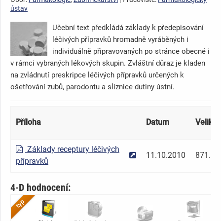
ústav
Učební text předkládá základy k předepisování
léčivých přípravků hromadně vyráběných i
individuálně připravovaných po stránce obecné i
v rámci vybraných lékových skupin. Zvláštní důraz je kladen
na zvládnutí preskripce léčivých přípravků určených k
ošetřování zubů, parodontu a sliznice dutiny ústní.
Příloha
Datum
Velikos
Základy receptury léčivých
11.10.2010
871.8 
přípravků
4-D hodnocení: