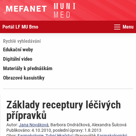
Portál LF MU Brno
Menu
Rychlé vyhledávání
Edukační weby
Digitální video
Materiály k přednáškám
Obrazové kasuistiky
Základy receptury léčivých
přípravků
Autor:
Jana Nováková
, Barbora Ondráčková, Alexandra Šulcová
Publikováno: 4.10.2010, poslední úpravy: 1.8.2013
Obor:
Farmakologie
,
Zubní lékařství
| Pracoviště:
Farmakologický