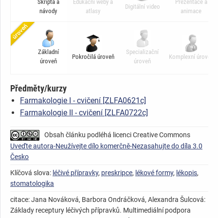
Skripta a
Edukační weby a
Prezentace a
Digitální video
návody
atlasy
animace
Základní
Specializační
Pokročilá úroveň
Komplexní úroveň
úroveň
úroveň
Předměty/kurzy
Farmakologie I - cvičení [ZLFA0621c]
Farmakologie II - cvičení [ZLFA0722c]
Obsah článku podléhá licenci Creative Commons
Uveďte autora-Neužívejte dílo komerčně-Nezasahujte do díla 3.0
Česko
Klíčová slova:
léčivé přípravky
,
preskripce
,
lékové formy
,
lékopis
,
stomatologika
citace: Jana Nováková, Barbora Ondráčková, Alexandra Šulcová:
Základy receptury léčivých přípravků. Multimediální podpora