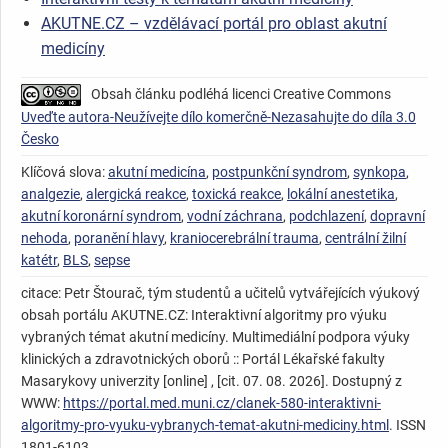
AKUTNE.CZ – vzdělávací portál pro oblast akutní
medicíny
Obsah článku podléhá licenci Creative Commons
Uveďte autora-Neužívejte dílo komerčně-Nezasahujte do díla 3.0
Česko
Klíčová slova:
akutní medicína
,
postpunkční syndrom
,
synkopa
,
analgezie
,
alergická reakce
,
toxická reakce
,
lokální anestetika
,
akutní koronární syndrom
,
vodní záchrana
,
podchlazení
,
dopravní
nehoda
,
poranění hlavy
,
kraniocerebrální trauma
,
centrální žilní
katétr
,
BLS
,
sepse
citace: Petr Štourač, tým studentů a učitelů vytvářejících výukový
obsah portálu AKUTNE.CZ: Interaktivní algoritmy pro výuku
vybraných témat akutní medicíny. Multimediální podpora výuky
klinických a zdravotnických oborů :: Portál Lékařské fakulty
Masarykovy univerzity [online] , [cit. 07. 08. 2026]. Dostupný z
WWW:
https://portal.med.muni.cz/clanek-580-interaktivni-
algoritmy-pro-vyuku-vybranych-temat-akutni-mediciny.html
. ISSN
1801-6103.