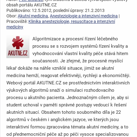
obsah portálu AKUTNE.CZ
Publikováno: 12.5.2012, poslední úpravy: 21.2.2013
Obor:
Akutní medicína
,
Anesteziologie a intenzivní medicína
|
Pracoviště:
Klinika anesteziologie, resuscitace a intenzivní
medicíny
Algoritmizace a procesní řízení léčebného
procesu se s rozvojem systémů řízení kvality a
vyhodnocování vlastní kvality péče stává hitem
současnosti. Je zřejmé, že procesně myslící
lékař dokáže na náhle vzniklé situace, jimiž se akutní
medicína hemží, reagovat efektivněji, rychleji a ekonomičtěji.
Webový portál AKUTNE.CZ se prostřednictvím interaktivních
výukových algoritmů snaží o simulaci rozhodovacího
procesu u akutního pacienta. Jednoznačným cílem je, aby si
student uchoval v paměti správné postupy vedoucí k řešení
akutních situací. Obsahem tohoto souborného díla je 22
algoritmů v českém i anglickém jazyce, ve kterých jsou
interaktivní formou zpracována témata akutní medicíny, a to
od přednemocniční péče až po péči vysoce specializovanou