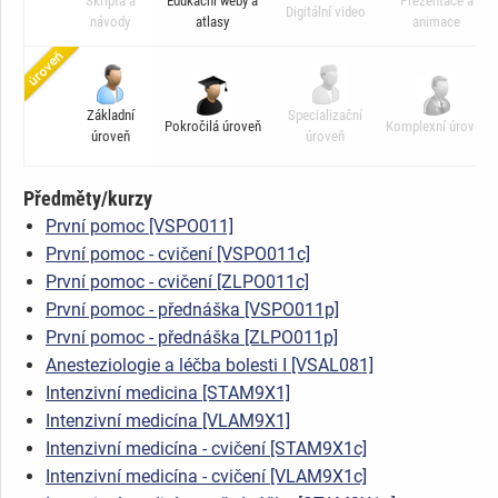
Skripta a
Edukační weby a
Prezentace a
Digitální video
návody
atlasy
animace
Základní
Specializační
Pokročilá úroveň
Komplexní úroveň
úroveň
úroveň
Předměty/kurzy
První pomoc [VSPO011]
První pomoc - cvičení [VSPO011c]
První pomoc - cvičení [ZLPO011c]
První pomoc - přednáška [VSPO011p]
První pomoc - přednáška [ZLPO011p]
Anesteziologie a léčba bolesti I [VSAL081]
Intenzivní medicina [STAM9X1]
Intenzivní medicína [VLAM9X1]
Intenzivní medicína - cvičení [STAM9X1c]
Intenzivní medicína - cvičení [VLAM9X1c]