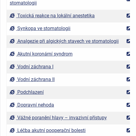
stomatologii
Toxická reakce na lokální anestetika
Synkopa ve stomatologii
Analgezie při algických stavech ve stomatologii
Akutní koronární syndrom
Vodní záchrana I
Vodní záchrana II
Podchlazení
Dopravní nehoda
Vážné poranění hlavy – invazivní přístupy
Léčba akutní pooperační bolesti