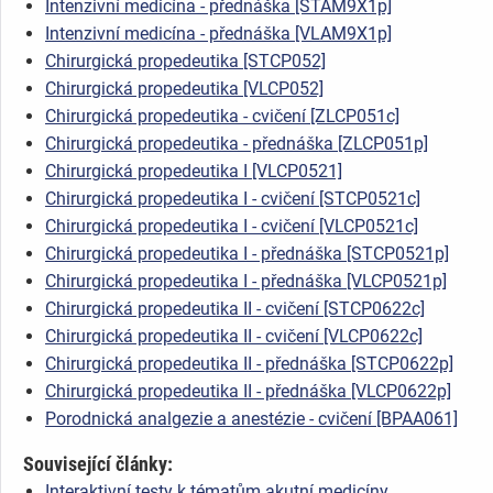
Intenzivní medicína - přednáška [STAM9X1p]
Intenzivní medicína - přednáška [VLAM9X1p]
Chirurgická propedeutika [STCP052]
Chirurgická propedeutika [VLCP052]
Chirurgická propedeutika - cvičení [ZLCP051c]
Chirurgická propedeutika - přednáška [ZLCP051p]
Chirurgická propedeutika I [VLCP0521]
Chirurgická propedeutika I - cvičení [STCP0521c]
Chirurgická propedeutika I - cvičení [VLCP0521c]
Chirurgická propedeutika I - přednáška [STCP0521p]
Chirurgická propedeutika I - přednáška [VLCP0521p]
Chirurgická propedeutika II - cvičení [STCP0622c]
Chirurgická propedeutika II - cvičení [VLCP0622c]
Chirurgická propedeutika II - přednáška [STCP0622p]
Chirurgická propedeutika II - přednáška [VLCP0622p]
Porodnická analgezie a anestézie - cvičení [BPAA061]
Související články:
Interaktivní testy k tématům akutní medicíny