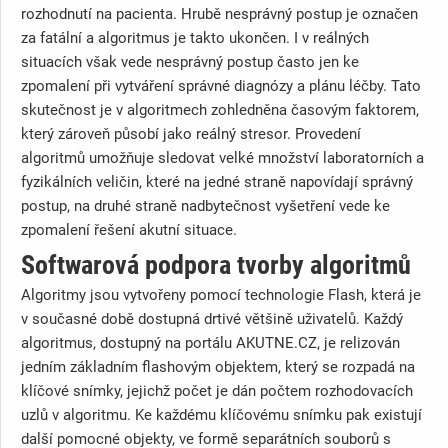
rozhodnutí na pacienta. Hrubě nesprávný postup je označen
za fatální a algoritmus je takto ukončen. I v reálných
situacích však vede nesprávný postup často jen ke
zpomalení při vytváření správné diagnózy a plánu léčby. Tato
skutečnost je v algoritmech zohledněna časovým faktorem,
který zároveň působí jako reálný stresor. Provedení
algoritmů umožňuje sledovat velké množství laboratorních a
fyzikálních veličin, které na jedné straně napovídají správný
postup, na druhé straně nadbytečnost vyšetření vede ke
zpomalení řešení akutní situace.
Softwarová podpora tvorby algoritmů
Algoritmy jsou vytvořeny pomocí technologie Flash, která je
v současné době dostupná drtivé většině uživatelů. Každý
algoritmus, dostupný na portálu AKUTNE.CZ, je relizován
jedním základním flashovým objektem, který se rozpadá na
klíčové snímky, jejichž počet je dán počtem rozhodovacích
uzlů v algoritmu. Ke každému klíčovému snímku pak existují
další pomocné objekty, ve formě separátních souborů s