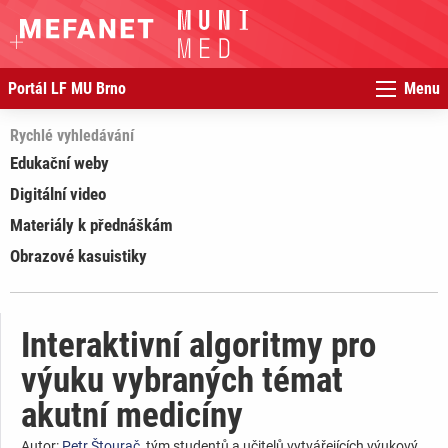
Portál LF MU Brno
Menu
Rychlé vyhledávání
Edukační weby
Digitální video
Materiály k přednáškám
Obrazové kasuistiky
Interaktivní algoritmy pro
výuku vybraných témat
akutní medicíny
Autor:
Petr Štourač
, tým studentů a učitelů vytvářejících výukový