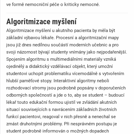
ve formě nemocniční péče o kriticky nemocné.
Algoritmizace myšlení
Algoritmizace myšlení u akutního pacienta by měla být
základní výbavou lékaře. Procesní a algoritmizační mapy
jsou již dnes nedílnou součástí moderních učebnic a pro
svoji názornost bývají studenty vnímány jako nejpodařenější.
Spojením algoritmu s multimediálními materiály vzniká
ojedinělý a didaktický vzdělávací objekt, který umožní
studentovi uchopit problematiku vícemodálně s vytvořením
hlubší paměťové stopy. Interaktivní algoritmy neboli
rozhodovací stromy jsou podrobně popsány v doporučeních
odborných společností a jde o to, aby se student – budoucí
lékař touto edukační formou ujistil ve zvládání akutních
situací souvisejících s navrácením základních životních
funkcí pacientovi, reagoval v nich přesně a nenechal se
zmást druhotnými problémy. Při nesprávném postupu je
student podrobně informován o možných dopadech