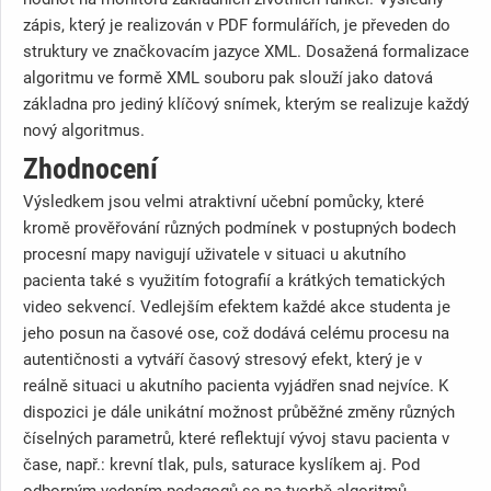
zápis, který je realizován v PDF formulářích, je převeden do
struktury ve značkovacím jazyce XML. Dosažená formalizace
algoritmu ve formě XML souboru pak slouží jako datová
základna pro jediný klíčový snímek, kterým se realizuje každý
nový algoritmus.
Zhodnocení
Výsledkem jsou velmi atraktivní učební pomůcky, které
kromě prověřování různých podmínek v postupných bodech
procesní mapy navigují uživatele v situaci u akutního
pacienta také s využitím fotografií a krátkých tematických
video sekvencí. Vedlejším efektem každé akce studenta je
jeho posun na časové ose, což dodává celému procesu na
autentičnosti a vytváří časový stresový efekt, který je v
reálně situaci u akutního pacienta vyjádřen snad nejvíce. K
dispozici je dále unikátní možnost průběžné změny různých
číselných parametrů, které reflektují vývoj stavu pacienta v
čase, např.: krevní tlak, puls, saturace kyslíkem aj. Pod
odborným vedením pedagogů se na tvorbě algoritmů