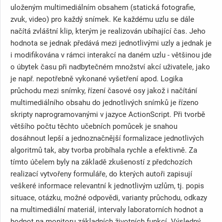
uloženým multimediálním obsahem (statická fotografie,
zvuk, video) pro každý snímek. Ke každému uzlu se dále
načítá zvláštní klip, kterým je realizován ubíhající čas. Jeho
hodnota se jednak předává mezi jednotlivými uzly a jednak je
i modifikována v rámci interakcí na daném uzlu - většinou jde
o úbytek času při nadbytečném množství akcí uživatele, jako
je např. nepotřebně vykonané vyšetření apod. Logika
průchodu mezi snímky, řízení časové osy jakož i načítání
multimediálního obsahu do jednotlivých snímků je řízeno
skripty naprogramovanými v jazyce ActionScript. Při tvorbě
většího počtu těchto učebních pomůcek je snahou
dosáhnout lepší a jednoznačnější formalizace jednotlivých
algoritmů tak, aby tvorba probíhala rychle a efektivně. Za
tímto účelem byly na základě zkušeností z předchozích
realizací vytvořeny formuláře, do kterých autoři zapisují
veškeré informace relevantní k jednotlivým uzlům, tj. popis
situace, otázku, možné odpovědi, varianty průchodu, odkazy
na multimediální materiál, intervaly laboratorních hodnot a
hodnot na monitoru základních životních funkcí. Výsledný