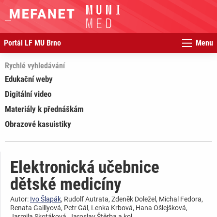
Portál LF MU Brno
Menu
Rychlé vyhledávání
Edukační weby
Digitální video
Materiály k přednáškám
Obrazové kasuistiky
Elektronická učebnice
dětské medicíny
Autor:
Ivo Šlapák
, Rudolf Autrata, Zdeněk Doležel, Michal Fedora,
Renata Gaillyová, Petr Gál, Lenka Krbová, Hana Ošlejšková,
Jarmila Skotáková, Jaroslav Štěrba a kol.