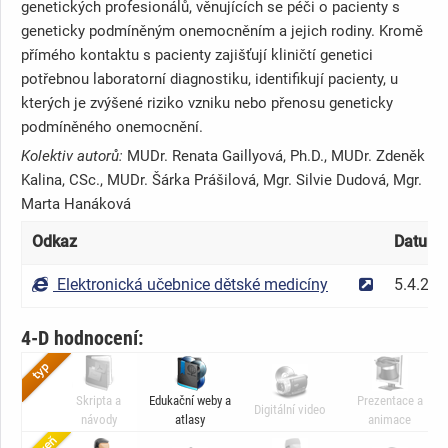
genetických profesionálů, věnujících se péči o pacienty s
geneticky podmíněným onemocněním a jejich rodiny. Kromě
přímého kontaktu s pacienty zajišťují kliničtí genetici
potřebnou laboratorní diagnostiku, identifikují pacienty, u
kterých je zvýšené riziko vzniku nebo přenosu geneticky
podmíněného onemocnění.
Kolektiv autorů:
MUDr. Renata Gaillyová, Ph.D., MUDr. Zdeněk
Kalina, CSc., MUDr. Šárka Prášilová, Mgr. Silvie Dudová, Mgr.
Marta Hanáková
Odkaz
Datum
Elektronická učebnice dětské medicíny
5.4.20
4-D hodnocení:
Skripta a
Edukační weby a
Prezentace a
Digitální video
návody
atlasy
animace