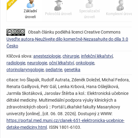
Základní
Specializační
Pokročilá úroveň
Komplexní úroveň
úroveň
úroveň
Obsah článku podléhá licenci Creative Commons
Uveďte autora-Neužívejte dílo komerčně-Nezasahujte do díla 3.0
Česko
Klíčová slova:
anesteziologie
,
chirurgie
,
infekční lékařství
,
radiologie
,
neurologie
,
oční lékařství
,
onkologie
,
otorinolaryngologie
,
pediatrie
,
genetika
citace: Ivo Šlapák, Rudolf Autrata, Zdeněk Doležel, Michal Fedora,
Renata Gaillyová, Petr Gál, Lenka Krbová, Hana Ošlejšková,
Jarmila Skotáková, Jaroslav Štěrba a kol.: Elektronická učebnice
dětské medicíny. Multimediální podpora výuky klinických a
zdravotnických oborů :: Portál Lékařské fakulty Masarykovy
univerzity [online] , [cit. 06. 08. 2026]. Dostupný z WWW:
https://portal.med.muni.cz/clanek-651-elektronicka-ucebnice-
detske-mediciny.html
. ISSN 1801-6103.