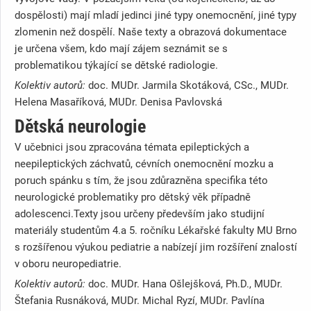
dospělosti) mají mladí jedinci jiné typy onemocnění, jiné typy
zlomenin než dospělí. Naše texty a obrazová dokumentace
je určena všem, kdo mají zájem seznámit se s
problematikou týkající se dětské radiologie.
Kolektiv autorů:
doc. MUDr. Jarmila Skotáková, CSc., MUDr.
Helena Masaříková, MUDr. Denisa Pavlovská
Dětská neurologie
V učebnici jsou zpracována témata epileptických a
neepileptických záchvatů, cévních onemocnění mozku a
poruch spánku s tím, že jsou zdůrazněna specifika této
neurologické problematiky pro dětský věk případně
adolescenci.Texty jsou určeny především jako studijní
materiály studentům 4.a 5. ročníku Lékařské fakulty MU Brno
s rozšířenou výukou pediatrie a nabízejí jim rozšíření znalostí
v oboru neuropediatrie.
Kolektiv autorů:
doc. MUDr. Hana Ošlejšková, Ph.D., MUDr.
Štefania Rusnáková, MUDr. Michal Ryzí, MUDr. Pavlína