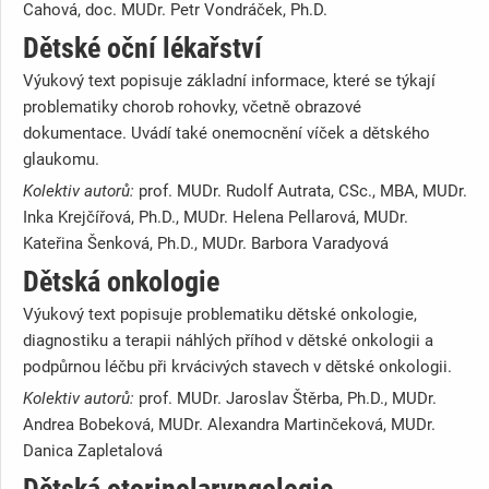
Cahová, doc. MUDr. Petr Vondráček, Ph.D.
Dětské oční lékařství
Výukový text popisuje základní informace, které se týkají
problematiky chorob rohovky, včetně obrazové
dokumentace. Uvádí také onemocnění víček a dětského
glaukomu.
Kolektiv autorů:
prof. MUDr. Rudolf Autrata, CSc., MBA, MUDr.
Inka Krejčířová, Ph.D., MUDr. Helena Pellarová, MUDr.
Kateřina Šenková, Ph.D., MUDr. Barbora Varadyová
Dětská onkologie
Výukový text popisuje problematiku dětské onkologie,
diagnostiku a terapii náhlých příhod v dětské onkologii a
podpůrnou léčbu při krvácivých stavech v dětské onkologii.
Kolektiv autorů:
prof. MUDr. Jaroslav Štěrba, Ph.D., MUDr.
Andrea Bobeková, MUDr. Alexandra Martinčeková, MUDr.
Danica Zapletalová
Dětská otorinolaryngologie