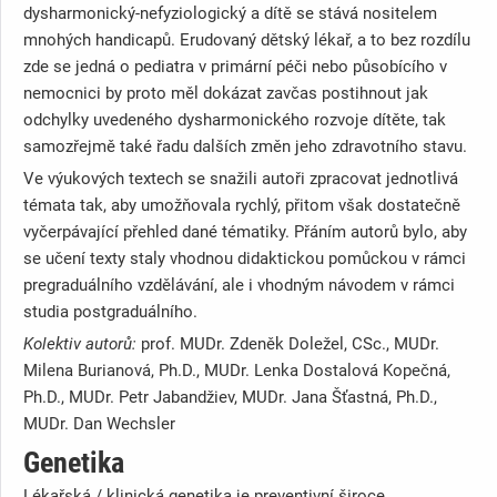
dysharmonický-nefyziologický a dítě se stává nositelem
mnohých handicapů. Erudovaný dětský lékař, a to bez rozdílu
zde se jedná o pediatra v primární péči nebo působícího v
nemocnici by proto měl dokázat zavčas postihnout jak
odchylky uvedeného dysharmonického rozvoje dítěte, tak
samozřejmě také řadu dalších změn jeho zdravotního stavu.
Ve výukových textech se snažili autoři zpracovat jednotlivá
témata tak, aby umožňovala rychlý, přitom však dostatečně
vyčerpávající přehled dané tématiky. Přáním autorů bylo, aby
se učení texty staly vhodnou didaktickou pomůckou v rámci
pregraduálního vzdělávání, ale i vhodným návodem v rámci
studia postgraduálního.
Kolektiv autorů:
prof. MUDr. Zdeněk Doležel, CSc., MUDr.
Milena Burianová, Ph.D., MUDr. Lenka Dostalová Kopečná,
Ph.D., MUDr. Petr Jabandžiev, MUDr. Jana Šťastná, Ph.D.,
MUDr. Dan Wechsler
Genetika
Lékařská / klinická genetika je preventivní široce