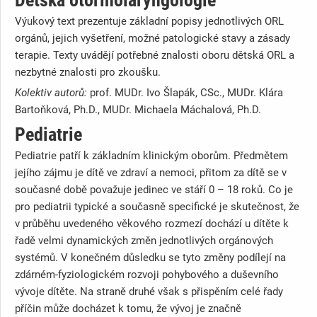
Výukový text prezentuje základní popisy jednotlivých ORL
orgánů, jejich vyšetření, možné patologické stavy a zásady
terapie. Texty uvádějí potřebné znalosti oboru dětská ORL a
nezbytné znalosti pro zkoušku.
Kolektiv autorů:
prof. MUDr. Ivo Šlapák, CSc., MUDr. Klára
Bartoňková, Ph.D., MUDr. Michaela Máchalová, Ph.D.
Pediatrie
Pediatrie patří k základním klinickým oborům. Předmětem
jejího zájmu je dítě ve zdraví a nemoci, přitom za dítě se v
současné době považuje jedinec ve stáří 0 – 18 roků. Co je
pro pediatrii typické a současně specifické je skutečnost, že
v průběhu uvedeného věkového rozmezí dochází u dítěte k
řadě velmi dynamických změn jednotlivých orgánových
systémů. V konečném důsledku se tyto změny podílejí na
zdárném-fyziologickém rozvoji pohybového a duševního
vývoje dítěte. Na straně druhé však s přispěním celé řady
příčin může docházet k tomu, že vývoj je značně