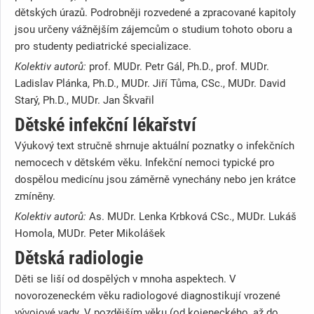
dětských úrazů. Podrobněji rozvedené a zpracované kapitoly
jsou určeny vážnějším zájemcům o studium tohoto oboru a
pro studenty pediatrické specializace.
Kolektiv autorů:
prof. MUDr. Petr Gál, Ph.D., prof. MUDr.
Ladislav Plánka, Ph.D., MUDr. Jiří Tůma, CSc., MUDr. David
Starý, Ph.D., MUDr. Jan Škvařil
Dětské infekční lékařství
Výukový text stručně shrnuje aktuální poznatky o infekčních
nemocech v dětském věku. Infekční nemoci typické pro
dospělou medicínu jsou záměrně vynechány nebo jen krátce
zmíněny.
Kolektiv autorů:
As. MUDr. Lenka Krbková CSc., MUDr. Lukáš
Homola, MUDr. Peter Mikolášek
Dětská radiologie
Děti se liší od dospělých v mnoha aspektech. V
novorozeneckém věku radiologové diagnostikují vrozené
vývojové vady. V pozdějším věku (od kojeneckého, až do