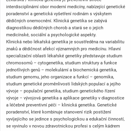
interdisciplinární obor moderní medicíny, nabízející genetické
poradenství a genetická vyšetření rodinám s výskytem
dědičných onemocnění. Klinická genetika se zabývá
diagnostikou dědičných chorob a stará se o jejich
medicínské, sociální a psychologické aspekty.
Klinická nebo lékařská genetika je soustředěna na variabilitu
znaků a dědičnost afekcí významných pro medicínu. Hlavní
specializační oblasti lékařské genetiky představuje studium
chromosomů – cytogenetika, studium struktury a funkce
jednotlivých genů – molekulární a biochemická genetika,
studium genomu, jeho organizace a funkcí – genomika,
studium genetické proměnlivosti lidských populací a jejího
vývoje – populační genetika, studium genetického řízení
vývoje – vývojová genetika a aplikace genetiky v diagnostice
a léčebně preventivní péči – klinická genetika. Genetické
poradenství, které kombinuje stanovení rizik postižení
vyvíjejícího se jedince s psychologickou a edukační činností,
se vyvinulo v novou zdravotnickou profesi s celým kádrem