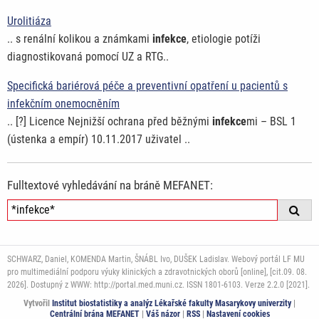
Urolitiáza
.. s renální kolikou a známkami
infekce
, etiologie potíži
diagnostikovaná pomocí UZ a RTG..
Specifická bariérová péče a preventivní opatření u pacientů s
infekčním onemocněním
.. [?] Licence Nejnižší ochrana před běžnými
infekce
mi – BSL 1
(ústenka a empír) 10.11.2017 uživatel ..
Fulltextové vyhledávání na bráně MEFANET:
SCHWARZ, Daniel, KOMENDA Martin, ŠNÁBL Ivo, DUŠEK Ladislav. Webový portál LF MU
pro multimediální podporu výuky klinických a zdravotnických oborů [online], [cit.09. 08.
2026]. Dostupný z WWW: http://portal.med.muni.cz. ISSN 1801-6103. Verze 2.2.0 [2021].
Vytvořil
Institut biostatistiky a analýz Lékařské fakulty Masarykovy univerzity
|
Centrální brána MEFANET
|
Váš názor
|
RSS
|
Nastavení cookies