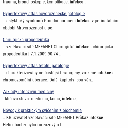
trauma, bronchoskopie, komplikace,
infekce
..
Hypertextový atlas novorozenecké patologie
.. asfyktický syndrom) Porodní poranění
Infekce
v perinatálním
období Mrtvorozenost a pe..
Chirurgická propedeutika
.. vzdělávací sítě MEFANET Chirurgická
infekce
- chirurgická
propedeutika | 7.1.2009 90.74 ..
Hypertextový atlas fetální patologie
.. charakterizovány nejčastější teratogeny, vrozené
infekce
a
chromozomální aberace. Další kapitoly jsou věn..
Základy intenzivní medicíny
..klíčová slova: medicína, koma,
infekce
,..
Návody k praktickým cvičením z biochemie
.. KB uživatel vzdělávací sítě MEFANET Průkaz
infekce
Helicobacter pylori ureázovým t..