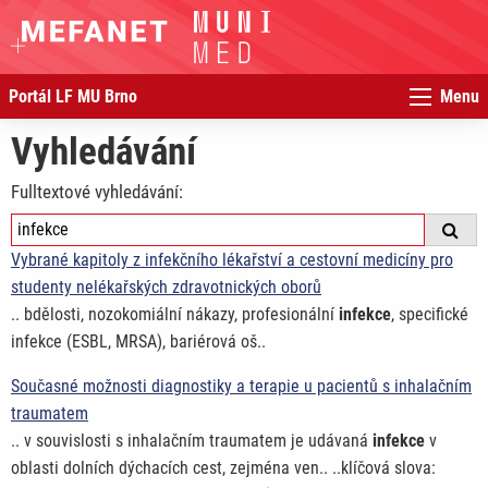
Portál LF MU Brno
Menu
Vyhledávání
Fulltextové vyhledávání:
Vybrané kapitoly z infekčního lékařství a cestovní medicíny pro
studenty nelékařských zdravotnických oborů
.. bdělosti, nozokomiální nákazy, profesionální
infekce
, specifické
infekce (ESBL, MRSA), bariérová oš..
Současné možnosti diagnostiky a terapie u pacientů s inhalačním
traumatem
.. v souvislosti s inhalačním traumatem je udávaná
infekce
v
oblasti dolních dýchacích cest, zejména ven.. ..klíčová slova: