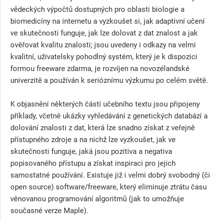
vědeckých výpočtů dostupných pro oblasti biologie a
biomedicíny na internetu a vyzkoušet si, jak adaptivní učení
ve skutečnosti funguje, jak lze dolovat z dat znalost a jak
ověřovat kvalitu znalosti; jsou uvedeny i odkazy na velmi
kvalitní, uživatelsky pohodlný systém, který je k dispozici
formou freeware zdarma, je rozvíjen na novozélandské
univerzitě a používán k serióznímu výzkumu po celém světě.
K objasnění některých částí učebního textu jsou připojeny
příklady, včetně ukázky vyhledávání z genetických databází a
dolování znalosti z dat, která lze snadno získat z veřejně
přístupného zdroje a na nichž lze vyzkoušet, jak ve
skutečnosti funguje, jaká jsou pozitiva a negativa
popisovaného přístupu a získat inspiraci pro jejich
samostatné používání. Existuje již i velmi dobrý svobodný (či
open source) software/freeware, který eliminuje ztrátu času
věnovanou programování algoritmů (jak to umožňuje
současné verze Maple).