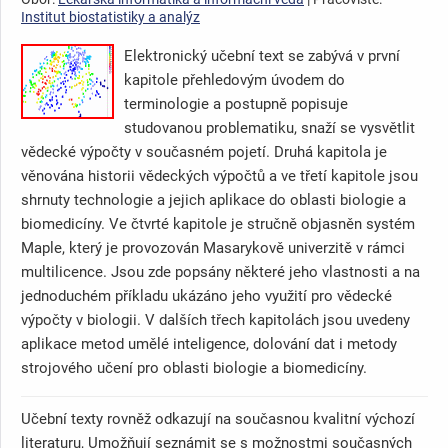
Institut biostatistiky a analýz
Elektronický učební text se zabývá v první
kapitole přehledovým úvodem do
terminologie a postupně popisuje
studovanou problematiku, snaží se vysvětlit
vědecké výpočty v současném pojetí. Druhá kapitola je
věnována historii vědeckých výpočtů a ve třetí kapitole jsou
shrnuty technologie a jejich aplikace do oblasti biologie a
biomedicíny. Ve čtvrté kapitole je stručně objasněn systém
Maple, který je provozován Masarykově univerzitě v rámci
multilicence. Jsou zde popsány některé jeho vlastnosti a na
jednoduchém příkladu ukázáno jeho využití pro vědecké
výpočty v biologii. V dalších třech kapitolách jsou uvedeny
aplikace metod umělé inteligence, dolování dat i metody
strojového učení pro oblasti biologie a biomedicíny.
Učební texty rovněž odkazují na současnou kvalitní výchozí
literaturu, Umožňují seznámit se s možnostmi současných