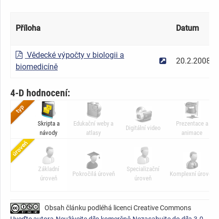
Příloha
Datum
Vědecké výpočty v biologii a
20.2.2008
biomedicíně
4-D hodnocení:
Skripta a
Edukační weby a
Prezentace a
Digitální video
návody
atlasy
animace
Základní
Specializační
Pokročilá úroveň
Komplexní úroveň
úroveň
úroveň
Obsah článku podléhá licenci Creative Commons
Uveďte autora-Neužívejte dílo komerčně-Nezasahujte do díla 3.0