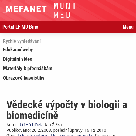
Portál LF MU Brno
Menu
Rychlé vyhledávání
Edukační weby
Digitální video
Materiály k přednáškám
Obrazové kasuistiky
Vědecké výpočty v biologii a
biomedicíně
Autor:
Jiří Hřebíček
, Jan Žižka
Publikováno: 20.2.2008, poslední úpravy: 16.12.2010
Obor:
Lékařská informatika a informační věda
| Pracoviště: