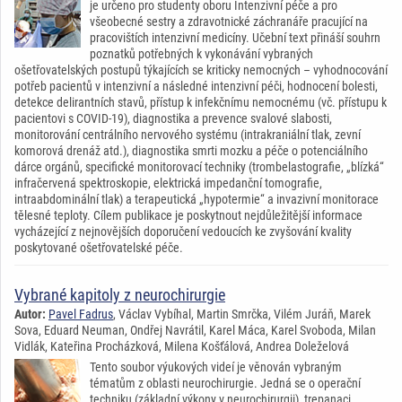
je určeno pro studenty oboru Intenzivní péče a pro
všeobecné sestry a zdravotnické záchranáře pracující na
pracovištích intenzivní medicíny. Učební text přináší souhrn
poznatků potřebných k vykonávání vybraných
ošetřovatelských postupů týkajících se kriticky nemocných – vyhodnocování
potřeb pacientů v intenzivní a následné intenzivní péči, hodnocení bolesti,
detekce delirantních stavů, přístup k infekčnímu nemocnému (vč. přístupu k
pacientovi s COVID-19), diagnostika a prevence svalové slabosti,
monitorování centrálního nervového systému (intrakraniální tlak, zevní
komorová drenáž atd.), diagnostika smrti mozku a péče o potenciálního
dárce orgánů, specifické monitorovací techniky (trombelastografie, „blízká“
infračervená spektroskopie, elektrická impedanční tomografie,
intraabdominální tlak) a terapeutická „hypotermie“ a invazivní monitorace
tělesné teploty. Cílem publikace je poskytnout nejdůležitější informace
vycházející z nejnovějších doporučení vedoucích ke zvyšování kvality
poskytované ošetřovatelské péče.
Vybrané kapitoly z neurochirurgie
Autor:
Pavel Fadrus
, Václav Vybíhal, Martin Smrčka, Vilém Juráň, Marek
Sova, Eduard Neuman, Ondřej Navrátil, Karel Máca, Karel Svoboda, Milan
Vidlák, Kateřina Procházková, Milena Košťálová, Andrea Doleželová
Tento soubor výukových videí je věnován vybraným
tématům z oblasti neurochirurgie. Jedná se o operační
techniku (základní výkony v neurochirurgii), trepanaci