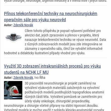
výuce chirurgie, neurologie, urgentní medicíny a v menší míře i jiných oborů.
Přínos telekonferenční techniky na neurochirurgickém
operačním sále pro výuku neurověd
Autor:
Zdeněk Novák
Cílem tohoto příspěvku je popsat vybavení potřebné pro
akvizici dat, jejich zpracování a přenos v projektu, který
nasazuje telekonferenční techniku ve výuce neurověd. Data
z různých zobrazovacích modalit jsou zde integrována se
záznamy z operačního sálu, čímž lze vytvářet informačně
hodnotné a didakticky ilustrativní případy vhodné pro výuku.
Využití 3D zobrazení intrakraniálních procesů pro výuku
studentů na NCHK LF MU
Autor:
Zdeněk Novák
, Ivo Říha
3D pracoviště neurochirurgie je projekt zaměřený na
vytváření výukových materiálů založených na vytvoření
počítačových modelů postihujících topografickou anatomii
různých částí těla. Vytváření pomůcek se zaměřením pro
účely výuky onkologie, chirurgické propedeutiky,
neurochirurgie a chirurgie včetně přípravy na státní rigorosní zkoušku.
Vytvořené modely je možno využít z pohledu klinicko-anatomické rozvahy