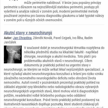
může perimetrie nabídnout. V knize jsou popsány principy
perimetrie s důrazem na nejrozšířenější statickou perimetrii, postupy při
vyšetření a analýze nálezů v zorném poli, moderní perimetrické metody
používané zejména pro časnou diagnostiku glaukomu a také typické nálezy
v zorném poli u různých očních onemocnění.
Akutní stavy v neurochirurgii
Autor:
Jan Chrastina
, Zdeněk Novák, Pavel Cejpek, Ivo Říha, Radim
Jančálek
V současné době je neurochirurgická tématika rozptýlena do
několika předmětů studia na lékařské fakultě - například
chirurgie, neurologie a akutní medicína. Toto platí i pro
problematiku akutních stavů v neurochirurgii. Cílem
dokumentu je praktický pohled na urgentní stavy v
neurochirurgii, se kterými se může setkat lékař nejrůznějších specializací , a
které vyžadují akutní neurochirurgickou konzultaci a řešení pro riziko vzniku
závažného nezvratného neurologického deficitu nebo ohrožení života
nemocného. Autoři rovněž v poznámkách prezentují praktický pohled na
základní atypické rysy klinického nebo radiologického obrazu vybraných
neurochirurgických urgentních stavů, které mohou vést k diagnostickým
potížím, neadekvátní volbě léčebného postupu nebo oddálení
neurochirurgické konzultace. Právě tento praktický pohled postavený na
ilustrativních kasuistikách doplňuje poznatky, které studenti získávají při