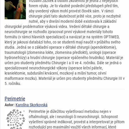
Vizuální zážitek a osobní zkušenost je jedna z nejlepších
forem výuky. Je to vlastně poslední předstupeň před tím,
aby uvedený výkon mohl provést člověk sám. V rámci
chirurgie platí tato skutečnost ještě více, proto je nezbytně
nutné, aby v dnešní moderní době existovala k základní
chirurgické problematice výuková videa. Vedení dětské chirurgie a
neurochirurgie se rozhodlo zpracovat první výukové materiály tohoto
formátu (v rámci hlavních specializací) a navázat je na systém OPTIMED,
který je jakousi databází toho, co se studenti mají naučit v průběhu svého
studia. Jedná se o základní operace v dětské chirurgii (apendektomie),
traumatologii (zlomenina lokte, zlomenina předloktí), urologii (operace
hydronefrózy) a hrudní chirurgie (operace vpáčeného hrudníku). Materiál je
určen pro studenty předmětu Chirurgie I a II ve 4. ročníku. Dále se jedná o
specializované neurochirurgické výkony (operace krční páteře,
kraniektomie, subdurální krvácení, mozkový a míšní tumor, cévní
malformace mozku). Materiál je určen pro studenty předmětu Chirurgie III v
5. ročníku.
Perimetrie
Autor:
Karolína Skorkovská
Perimetrie je důležitou vyšetřovací metodou nejen v
oftalmologii, ale i neurologii či neurochirurgii. Schopnost
vyšetření správně indikovat, provést a interpretovat je přitom
rozhodující pro maximální využití všech informací, které