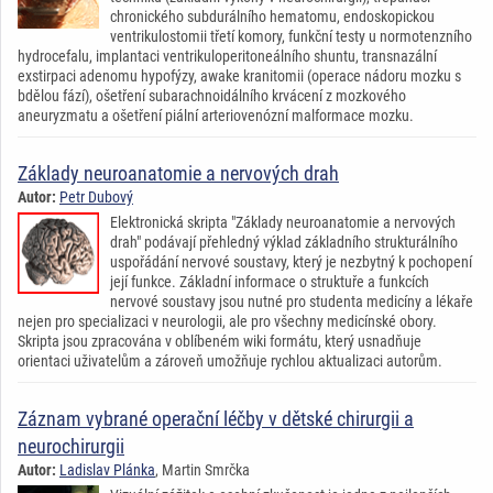
chronického subdurálního hematomu, endoskopickou
ventrikulostomii třetí komory, funkční testy u normotenzního
hydrocefalu, implantaci ventrikuloperitoneálního shuntu, transnazální
exstirpaci adenomu hypofýzy, awake kranitomii (operace nádoru mozku s
bdělou fází), ošetření subarachnoidálního krvácení z mozkového
aneuryzmatu a ošetření piální arteriovenózní malformace mozku.
Základy neuroanatomie a nervových drah
Autor:
Petr Dubový
Elektronická skripta "Základy neuroanatomie a nervových
drah" podávají přehledný výklad základního strukturálního
uspořádání nervové soustavy, který je nezbytný k pochopení
její funkce. Základní informace o struktuře a funkcích
nervové soustavy jsou nutné pro studenta medicíny a lékaře
nejen pro specializaci v neurologii, ale pro všechny medicínské obory.
Skripta jsou zpracována v oblíbeném wiki formátu, který usnadňuje
orientaci uživatelům a zároveň umožňuje rychlou aktualizaci autorům.
Záznam vybrané operační léčby v dětské chirurgii a
neurochirurgii
Autor:
Ladislav Plánka
, Martin Smrčka