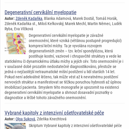
Degenerativní cervikální myelopatie
Autor:
Zdeněk Kadaňka
, Blanka Adamová, Marek Dostál, Tomáš Horák,
Zdeněk Kadaňka st., Miloš Keřkovský, Marek Mechl, Martin Němec, Luděk
Ryba, Eva Vlčková
Degenerativní cervikální myelopatie je závažné
onemocnění, které vzniká (většinou postupně progredující)
kompresí krční míchy. Ta je vyvolána rozvojem
degenerativních změn – tzv. krční spondylózou, která
postihuje kostní, vazivové i chrupavčité struktury a vede ke
statickému či dynamickému útlaku míchy a jejích cév. Toto onemocnění je i
v současné době prozatím nedostatečně diagnostikováno, přestože se
jedná o nejčastější netraumatické míšní postižení u lidí starších 14 let.
Pokud není adekvátně léčeno, tak může vést až k nevratnému postižení
nervových struktur a manifestovat se těžkou poruchou hybnosti až úplnou
imobilizací pacienta. Smyslem této monografie je upozornit na existenci
degenerativní cervikální myelopatie a shrnout dosavadní poznatky o
diagnostice a léčbě tohoto závažného onemocnění.
Vybrané kapitoly z intenzivní ošetřovatelské péče
Autor:
Olga Suková
, Zdeňka Knechtová
Skriptum Vybrané kapitoly z intenzivní ošetřovatelské péče