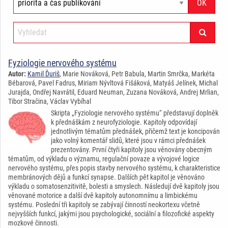
Fyziologie nervového systému
Autor:
Kamil Ďuriš
, Marie Nováková, Petr Babula, Martin Smrčka, Markéta
Bébarová, Pavel Fadrus, Miriam Nývltová Fišáková, Matyáš Jelínek, Michal
Jurajda, Ondřej Navrátil, Eduard Neuman, Zuzana Nováková, Andrej Mrlian,
Tibor Stračina, Václav Vybíhal
Skripta „Fyziologie nervového systému“ představují doplněk
k přednáškám z neurofyziologie. Kapitoly odpovídají
jednotlivým tématům přednášek, přičemž text je koncipován
jako volný komentář slidů, které jsou v rámci přednášek
prezentovány. První čtyři kapitoly jsou věnovány obecným
tématům, od výkladu o významu, regulační povaze a vývojové logice
nervového systému, přes popis stavby nervového systému, k charakteristice
membránových dějů a funkcí synapse. Dalších pět kapitol je věnováno
výkladu o somatosenzitivitě, bolesti a smyslech. Následují dvě kapitoly jsou
věnované motorice a další dvě kapitoly autonomnímu a limbickému
systému. Poslední tři kapitoly se zabývají činností neokortexu včetně
nejvyšších funkcí, jakými jsou psychologické, sociální a filozofické aspekty
mozkové činnosti.