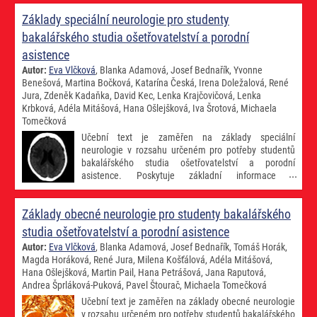
onkochirurgii, vrozené vývojové vady gastrointestinálního traktu a
Základy speciální neurologie pro studenty
zmíněn je i syndrom týraného dítěte.
bakalářského studia ošetřovatelství a porodní
asistence
Autor:
Eva Vlčková
, Blanka Adamová, Josef Bednařík, Yvonne
Benešová, Martina Bočková, Katarína Česká, Irena Doležalová, René
Jura, Zdeněk Kadaňka, David Kec, Lenka Krajčovičová, Lenka
Krbková, Adéla Mitášová, Hana Ošlejšková, Iva Šrotová, Michaela
Tomečková
Učební text je zaměřen na základy speciální
neurologie v rozsahu určeném pro potřeby studentů
bakalářského studia ošetřovatelství a porodní
asistence. Poskytuje základní informace o
nejčastějších typech neurologických onemocnění
dospělého i dětského věku. Důraz je kladen na klinické projevy
Základy obecné neurologie pro studenty bakalářského
jednotlivých onemocnění s cílem zajistit jejich správné rozpoznání
ošetřujícím personálem v odpovídající klinické situaci (v relevantních
studia ošetřovatelství a porodní asistence
případech včetně případných ošetřovatelských problémů a vhodného
Autor:
Eva Vlčková
, Blanka Adamová, Josef Bednařík, Tomáš Horák,
přístupu k nim). Pozornost je věnována také diagnostickým a
Magda Horáková, René Jura, Milena Košťálová, Adéla Mitášová,
terapeutickým možnostem jednotlivých diagnostických jednotek.
Hana Ošlejšková, Martin Pail, Hana Petrášová, Jana Raputová,
Andrea Šprláková-Puková, Pavel Štourač, Michaela Tomečková
Učební text je zaměřen na základy obecné neurologie
v rozsahu určeném pro potřeby studentů bakalářského