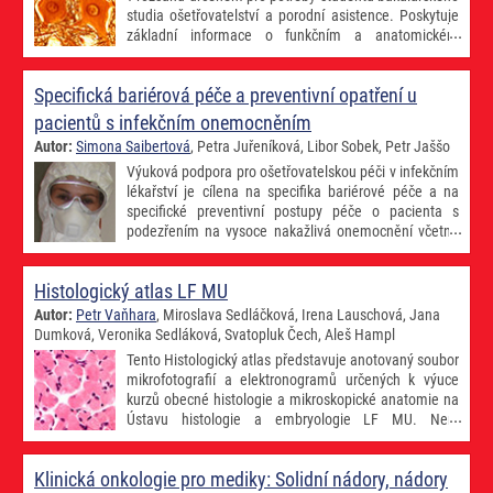
studia ošetřovatelství a porodní asistence. Poskytuje
základní informace o funkčním a anatomickém
uspořádání nervového systému, typech jeho poruch a
možnostech vyšetření. Důraz je kladen na klinické projevy postižení
Specifická bariérová péče a preventivní opatření u
jednotlivých funkčních či anatomických systémů (v relevantních
případech včetně případných ošetřovatelských problémů a vhodného
pacientů s infekčním onemocněním
přístupu k nim) a také na používané vyšetřovací metody, a to zejména
Autor:
Simona Saibertová
, Petra Juřeníková, Libor Sobek, Petr Jaššo
z hlediska jejich kontraindikací a možných komplikací, s nimiž se
Výuková podpora pro ošetřovatelskou péči v infekčním
ošetřovatelský personál může setkat.
lékařství je cílena na specifika bariérové péče a na
specifické preventivní postupy péče o pacienta s
podezřením na vysoce nakažlivá onemocnění včetně
dalších opatření směřující k ochraně obyvatel.
Předmětem výukové podpory jsou odborné texty obsahující specifika
Histologický atlas LF MU
bariérové péče dle nebezpečnosti biologických agens dle úrovní BSL
1-4 v návaznosti na legislativu České republiky a Evropské unie.
Autor:
Petr Vaňhara
, Miroslava Sedláčková, Irena Lauschová, Jana
Výukové texty jsou doplněny autorskými obrázky a autorskými videi
Dumková, Veronika Sedláková, Svatopluk Čech, Aleš Hampl
obsahující použití speciálních ochranných pomůcek a prostředků při
Tento Histologický atlas představuje anotovaný soubor
práci s infekčním pacientem. Hlavním cílem publikace je návazné
mikrofotografií a elektronogramů určených k výuce
využití poznatků studentů k upevnění dovedností při nácviku v rámci
kurzů obecné histologie a mikroskopické anatomie na
výuky předmětu Intenzivní ošetřovatelská péče v infekčním lékařství -
Ústavu histologie a embryologie LF MU. Není
cvičení a podpoření individuálního studijního rozvoje studentů v
zamýšlený jako vyčerpávající učebnice, ale jako
oblasti poskytování specifické ošetřovatelské péče o pacienta s
doplněk k přednáškám, cvičením a jiným studijním materiálům.
infekčním onemocnění.
Klinická onkologie pro mediky: Solidní nádory, nádory
Preparáty, které jsou základem tohoto atlasu, vznikly na Ústavu