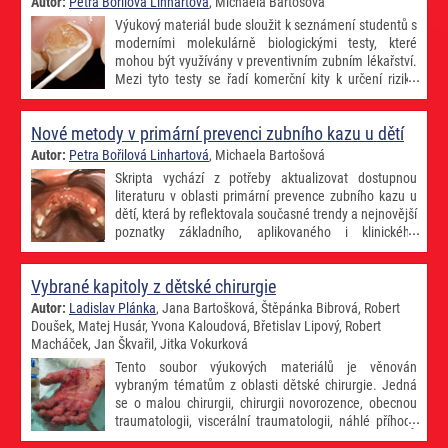
Autor:
Petra Bořilová Linhartová
, Michaela Bartošová
Výukový materiál bude sloužit k seznámení studentů s
moderními molekulárně biologickými testy, které
mohou být využívány v preventivním zubním lékařství.
Mezi tyto testy se řadí komerční kity k určení rizika
vzniku zubního kazu a parodontopatií. Principem
většiny metod je amplifikace genu pro bakteriální 16SrRNA
Nové metody v primární prevenci zubního kazu u dětí
(nejčastěji), a tedy detekce a kvantifikace orálních bakterií. Studenti si
prakticky vyzkouší odběr vzorku zubního plaku a sulkulární tekutiny,
Autor:
Petra Bořilová Linhartová
, Michaela Bartošová
následně bude externě provedena laboratorní analýza několika
Skripta vychází z potřeby aktualizovat dostupnou
vzorků, v nichž budou stanoveny vybrané kariogenní bakterie. Ve
literaturu v oblasti primární prevence zubního kazu u
cvičení bude studentům ukázáno a vysvětleno několik vzorových
dětí, která by reflektovala současné trendy a nejnovější
závěrečných zpráv s laboratorním nálezem, aby je dokázali sami
poznatky základního, aplikovaného i klinického
interpretovat. Klinický obraz a mikrobiologický nález bude doplněn o
výzkumu v oblasti etiopatogeneze a prevence zubního
zjištěné vlastnosti sliny pacienta a ze všech těchto informací vyvodí
kazu. Vzhledem k intenzivní vědecké práci našeho týmu v této oblasti,
studenti doporučení pro konkrétního pacienta.
Vybrané kapitoly z dětské chirurgie
podložené řadou českých i zahraničních publikací, jsme do skript
implikovali tyto výsledky z oblasti molekulární genetiky a
Autor:
Ladislav Plánka
, Jana Bartošková, Štěpánka Bibrová, Robert
mikrobiologie či behaviorální intervence. Poukazujeme tímto na
Doušek, Matej Husár, Yvona Kaloudová, Břetislav Lipový, Robert
nutnost a výhody mezioborové spolupráce a propojení teoretických a
Macháček, Jan Škvařil, Jitka Vokurková
klinických oborů na lékařských a přírodovědeckých fakultách, a to
Tento soubor výukových materiálů je věnován
nejenom v rámci výzkumu orálního zdraví.
vybraným tématům z oblasti dětské chirurgie. Jedná
se o malou chirurgii, chirurgii novorozence, obecnou
traumatologii, viscerální traumatologii, náhlé příhody
břišní, hrudní chirurgii, plastickou chirurgii,