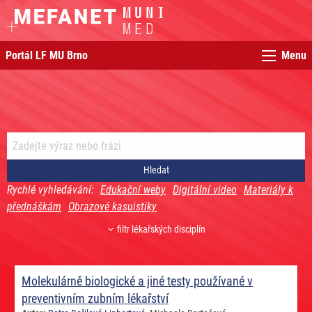
Portál LF MU Brno
Menu
Rychlé vyhledávání:
Edukační weby
Digitální video
Materiály k
přednáškám
Obrazové kasuistiky
filtr lékařských disciplín
Molekulárně biologické a jiné testy používané v
preventivním zubním lékařství