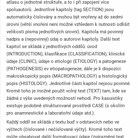
atlasu o jednotné struktuře, a to i při zapojení více
spoluautorů. Jednotlivé kapitoly (tag SECTION) jsou
automaticky číslovány a mohou být vnořeny až do sedmi
úrovní (větší vnoření není možné vzhledem k nutnosti odlišit
velikosti písma jednotlivých úrovní). Kapitola má povinný
nadpis a (nepovinný) údaj o autorovi kapitoly. Další text
kapitol se skládá z jednotlivých oddílů: úvod
(INTRODUCTION), klasifikace (CLASSIFICATION), klinické
údaje (CLINIC), údaje o etiologii (ETIOLOGY) a patogeneze
(PATHOGENESIS) ev etiopatogeneze, dále je k dispozici
makroskopický popis (MACROPATHOLOGY) a histologický
popis (HISTOLOGY). Jednotlivé části kapitol nejsou povinné.
Kromě toho je možné použít volný text (TEXT) tam, kde se
žádná z výše uvedených možností nehodí. Pro kasuistiky
existuje podobně strukturované prostředí CASE (s okolím
pro anamnestické a laboratořní údaje atd.).
Každý oddíl se skládá z textu buď v odstavcích nebo ve
výčtech (číslované i nečíslované výčty). Kromě toho text
může obsahovat další formátovací údaje (zvýrazněný text,