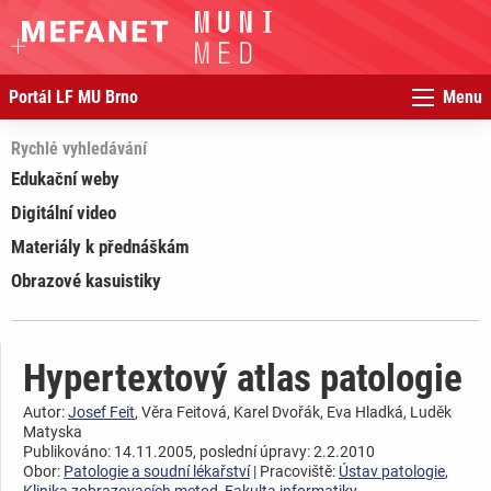
Portál LF MU Brno
Menu
Rychlé vyhledávání
Edukační weby
Digitální video
Materiály k přednáškám
Obrazové kasuistiky
Hypertextový atlas patologie
Autor:
Josef Feit
, Věra Feitová, Karel Dvořák, Eva Hladká, Luděk
Matyska
Publikováno: 14.11.2005, poslední úpravy: 2.2.2010
Obor:
Patologie a soudní lékařství
| Pracoviště:
Ústav patologie
,
Klinika zobrazovacích metod
,
Fakulta informatiky