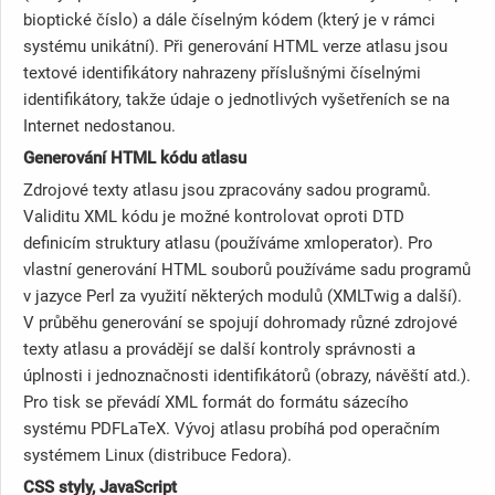
bioptické číslo) a dále číselným kódem (který je v rámci
systému unikátní). Při generování HTML verze atlasu jsou
textové identifikátory nahrazeny příslušnými číselnými
identifikátory, takže údaje o jednotlivých vyšetřeních se na
Internet nedostanou.
Generování HTML kódu atlasu
Zdrojové texty atlasu jsou zpracovány sadou programů.
Validitu XML kódu je možné kontrolovat oproti DTD
definicím struktury atlasu (používáme xmloperator). Pro
vlastní generování HTML souborů používáme sadu programů
v jazyce Perl za využití některých modulů (XMLTwig a další).
V průběhu generování se spojují dohromady různé zdrojové
texty atlasu a provádějí se další kontroly správnosti a
úplnosti i jednoznačnosti identifikátorů (obrazy, návěští atd.).
Pro tisk se převádí XML formát do formátu sázecího
systému PDFLaTeX. Vývoj atlasu probíhá pod operačním
systémem Linux (distribuce Fedora).
CSS styly, JavaScript