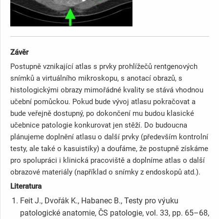
Závěr
Postupně vznikající atlas s prvky prohlížečů rentgenových
snímků a virtuálního mikroskopu, s anotací obrazů, s
histologickými obrazy mimořádné kvality se stává vhodnou
učební pomůckou. Pokud bude vývoj atlasu pokračovat a
bude veřejně dostupný, po dokončení mu budou klasické
učebnice patologie konkurovat jen stěží. Do budoucna
plánujeme doplnění atlasu o další prvky (především kontrolní
testy, ale také o kasuistiky) a doufáme, že postupně získáme
pro spolupráci i klinická pracoviště a doplníme atlas o další
obrazové materiály (například o snímky z endoskopů atd.).
Literatura
Feit J., Dvořák K., Habanec B., Testy pro výuku
patologické anatomie, ČS patologie, vol. 33, pp. 65–68,