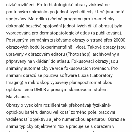
nízké rozlišení. Proto histologické obrazy získáváme
postupným snímáním po jednotlivých dílech, které jsou poté
spojovány. Metodika (včetně programu pro kosmeticky
dokonalé bezešvé spojování jednotlivých dílků obrazu) byla
vypracována pro dermatopatologický atlas (a publikována).
Postupným snímáním získáváme obrazy o straně přes 20000
obrazových bodů (experimentálně i více). Takové obrazy jsou
upraveny v obrazovém editoru (Photoshop), archivovány a
připraveny na vkládání do atlasu. Fokusovací obrazy jsou
snímány automaticky ve více fokusovacích rovinách. Pro
snímání obrazů se používá software Lucia (Laboratory
Imaging) a mikroskop vybavený planapochromatickou
optikou Leica DMLB a přesným skanovacím stolem
Marzhauser.
Obrazy o vysokém rozlišení tak překonávají fyzikálně-
optickou bariéru danou velikostí zorného pole, pracovní
vzdáleností objektivu a jeho numerickou aperturou. Obraz se
snímá typicky objektivem 40x a pracuje se s obrazem v