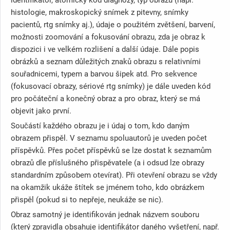
histologie, makroskopický snímek z pitevny, snímky
pacientů, rtg snímky aj.), údaje o použitém zvětšení, barvení,
možnosti zoomování a fokusování obrazu, zda je obraz k
dispozici i ve velkém rozlišení a další údaje. Dále popis
obrázků a seznam důležitých znaků obrazu s relativními
souřadnicemi, typem a barvou šipek atd. Pro sekvence
(fokusovací obrazy, sériové rtg snímky) je dále uveden kód
pro počáteční a konečný obraz a pro obraz, který se má
objevit jako první.
Součástí každého obrazu je i údaj o tom, kdo daným
obrazem přispěl. V seznamu spoluautorů je uveden počet
příspěvků. Přes počet příspěvků se lze dostat k seznamům
obrazů dle příslušného přispěvatele (a i odsud lze obrazy
standardním způsobem otevírat). Při otevření obrazu se vždy
na okamžik ukáže štítek se jménem toho, kdo obrázkem
přispěl (pokud si to nepřeje, neukáže se nic).
Obraz samotný je identifikován jednak názvem souboru
(který zpravidla obsahuje identifikátor daného vyšetření, např.