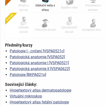
Skripta a
Edukační weby a
Prezentace a
Digitální video
návody
atlasy
animace
Základní
Specializační
Pokročilá úroveň
Komplexní úroveň
úroveň
úroveň
Předměty/kurzy
Patologie I - cvičení [VSPA0521c]
Patologická anatomie [VSPA052]
Patologická anatomie I [VSPA0521]
Patologická anatomie II [VSPA0622]
Patologie [BKPA021p]
Související články:
Hypertextový atlas dermatopatologie
Virtuální mikroskop
Hypertextový atlas fetální patologie