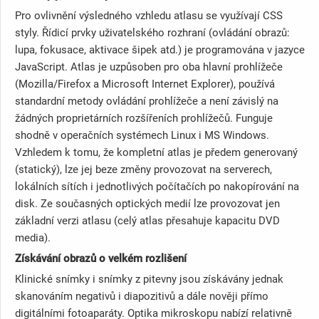
Pro ovlivnění výsledného vzhledu atlasu se využívají CSS
styly. Řídicí prvky uživatelského rozhraní (ovládání obrazů:
lupa, fokusace, aktivace šipek atd.) je programována v jazyce
JavaScript. Atlas je uzpůsoben pro oba hlavní prohlížeče
(Mozilla/Firefox a Microsoft Internet Explorer), používá
standardní metody ovládání prohlížeče a není závislý na
žádných proprietárních rozšířeních prohlížečů. Funguje
shodně v operačních systémech Linux i MS Windows.
Vzhledem k tomu, že kompletní atlas je předem generovaný
(statický), lze jej beze změny provozovat na serverech,
lokálních sítích i jednotlivých počítačích po nakopírování na
disk. Ze současných optických medií lze provozovat jen
základní verzi atlasu (celý atlas přesahuje kapacitu DVD
media).
Získávání obrazů o velkém rozlišení
Klinické snímky i snímky z pitevny jsou získávány jednak
skanováním negativů i diapozitivů a dále nověji přímo
digitálními fotoaparáty. Optika mikroskopu nabízí relativně