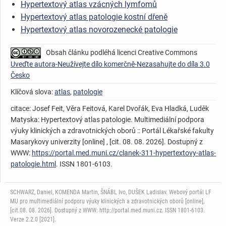
Hypertextový atlas vzácných lymfomů
Hypertextový atlas patologie kostní dřeně
Hypertextový atlas novorozenecké patologie
Obsah článku podléhá licenci Creative Commons
Uveďte autora-Neužívejte dílo komerčně-Nezasahujte do díla 3.0
Česko
Klíčová slova:
atlas
,
patologie
citace: Josef Feit, Věra Feitová, Karel Dvořák, Eva Hladká, Luděk
Matyska: Hypertextový atlas patologie. Multimediální podpora
výuky klinických a zdravotnických oborů :: Portál Lékařské fakulty
Masarykovy univerzity [online] , [cit. 08. 08. 2026]. Dostupný z
WWW:
https://portal.med.muni.cz/clanek-311-hypertextovy-atlas-
patologie.html
. ISSN 1801-6103.
SCHWARZ, Daniel, KOMENDA Martin, ŠNÁBL Ivo, DUŠEK Ladislav. Webový portál LF
MU pro multimediální podporu výuky klinických a zdravotnických oborů [online],
[cit.08. 08. 2026]. Dostupný z WWW: http://portal.med.muni.cz. ISSN 1801-6103.
Verze 2.2.0 [2021].