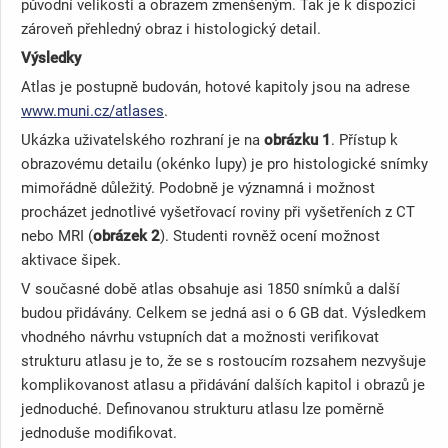
původní velikosti a obrazem zmenšeným. Tak je k dispozici
zároveň přehledný obraz i histologický detail.
Výsledky
Atlas je postupně budován, hotové kapitoly jsou na adrese
www.muni.cz/atlases
.
Ukázka uživatelského rozhraní je na
obrázku 1
. Přístup k
obrazovému detailu (okénko lupy) je pro histologické snímky
mimořádně důležitý. Podobně je významná i možnost
procházet jednotlivé vyšetřovací roviny při vyšetřeních z CT
nebo MRI (
obrázek 2
). Studenti rovněž ocení možnost
aktivace šipek.
V současné době atlas obsahuje asi 1850 snímků a další
budou přidávány. Celkem se jedná asi o 6 GB dat. Výsledkem
vhodného návrhu vstupních dat a možnosti verifikovat
strukturu atlasu je to, že se s rostoucím rozsahem nezvyšuje
komplikovanost atlasu a přidávání dalších kapitol i obrazů je
jednoduché. Definovanou strukturu atlasu lze poměrně
jednoduše modifikovat.