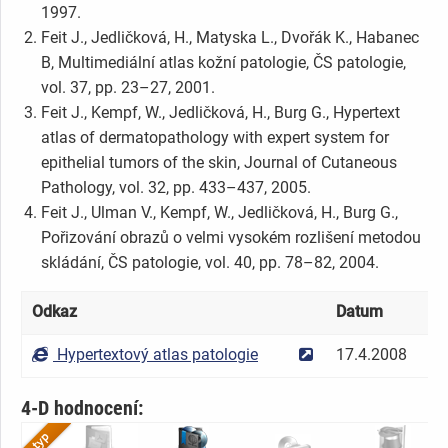
1997.
Feit J., Jedličková, H., Matyska L., Dvořák K., Habanec
B, Multimediální atlas kožní patologie, ČS patologie,
vol. 37, pp. 23–27, 2001.
Feit J., Kempf, W., Jedličková, H., Burg G., Hypertext
atlas of dermatopathology with expert system for
epithelial tumors of the skin, Journal of Cutaneous
Pathology, vol. 32, pp. 433–437, 2005.
Feit J., Ulman V., Kempf, W., Jedličková, H., Burg G.,
Pořizování obrazů o velmi vysokém rozlišení metodou
skládání, ČS patologie, vol. 40, pp. 78–82, 2004.
Odkaz
Datum
D
Hypertextový atlas patologie
17.4.2008
k
4-D hodnocení: