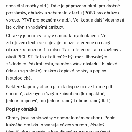
speciální značky atd.). Dále je připraveno okolí pro drobné
poznámky, obrázky a schemata v textu (POBR pro obrázek
vpravo, PTXT pro poznámky atd.). Velikost a další vlastnosti
lze ovlivnit vhodnými atributy.
Obrázky jsou otevírány v samostatných oknech. Ve
zdrojovém textu se objevuje pouze reference na daný
obrázek s možností popisu. Tyto reference jsou uzavřeny v
okolí PICLIST. Toto okolí může být mezi libovolnými
základními částmi textu, zejména však následují klinické
údaje (rtg snímky), makroskopické popisy a popisy
histologické.
Některé kapitoly atlasu jsou k dispozici i ve formě pdf
souborů, sázených různým způsobem (kompaktně,
jednosloupcově, pro jednostranný i oboustranný tisk).
Popisy obrázků
Obrazy jsou popisovány v samostatném souboru. Popis
každého obrázku obsahuje název souboru, číselný
identifikátor, atomický kód diagnózy, typ obrazu (např.