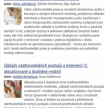
Autor:
Petra Juřeníková
, Zdeňka Knechtová, Olga Suková
Cílem ošetřovatelské praxe je seznámit všeobecnou sestru s
koncepcí a vývojem intenzivní medicíny, poskytnout základní
informace o krizovém managementu a jeho součinnosti v
rámci integrovaného záchranného systému a připravit ji pro
poskytování základní a rozšířené podpory života u pacientů
starších 10 let, u kterých dochází k selhávání základních životních funkcí
nebo, kde toto selhání bezprostředně hrozí. Studující se v průběhu praxe
zapojí do péče o nemocné v souladu s platnou legislativou v oboru
Všeobecná sestra se specializovanou způsobilostí – Sestra pro intenzivní
péči. Deník ošetřovatelské praxe je praktickou pomůckou pro jednotlivé
moduly odborné praxe.
Základy ošetřovatelských postupů a intervencí (2.
aktualizované a doplněné vydání)
Autor:
Natália Beharková
, Dana Soldánová
Aktualizovaná a doplněná verze multimediálního
elektronického materiálu „Základy ošetřovatelských postupů
a intervencí" v českém jazyce nabízí i anglickou verzi textu.
Text je zpracován v elektronické online verzi s možností
stažení. Důraz je kladen na názornost a přehlednost
ošetřovatelských metod, postupů a činností prostřednictvím detailní