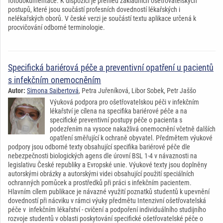
fotodokumentace. K dispozici je přehled základních ošetřovatelských
postupů, které jsou součástí profesních dovedností lékařských i
nelékařských oborů. V české verzi je součástí textu aplikace určená k
procvičování odborné terminologie.
Specifická bariérová péče a preventivní opatření u pacientů
s infekčním onemocněním
Autor:
Simona Saibertová
, Petra Juřeníková, Libor Sobek, Petr Jaššo
Výuková podpora pro ošetřovatelskou péči v infekčním
lékařství je cílena na specifika bariérové péče a na
specifické preventivní postupy péče o pacienta s
podezřením na vysoce nakažlivá onemocnění včetně dalších
opatření směřující k ochraně obyvatel. Předmětem výukové
podpory jsou odborné texty obsahující specifika bariérové péče dle
nebezpečnosti biologických agens dle úrovní BSL 1-4 v návaznosti na
legislativu České republiky a Evropské unie. Výukové texty jsou doplněny
autorskými obrázky a autorskými videi obsahující použití speciálních
ochranných pomůcek a prostředků při práci s infekčním pacientem.
Hlavním cílem publikace je návazné využití poznatků studentů k upevnění
dovedností při nácviku v rámci výuky předmětu Intenzivní ošetřovatelská
péče v infekčním lékařství - cvičení a podpoření individuálního studijního
rozvoje studentů v oblasti poskytování specifické ošetřovatelské péče o