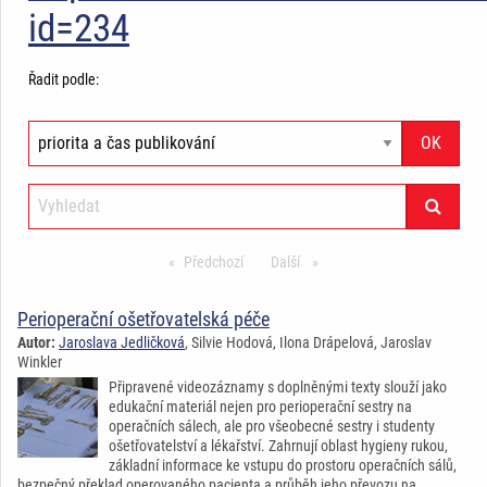
id=234
Řadit podle:
Předchozí
stránka
Další
stránka
Perioperační ošetřovatelská péče
Autor:
Jaroslava Jedličková
, Silvie Hodová, Ilona Drápelová, Jaroslav
Winkler
Připravené videozáznamy s doplněnými texty slouží jako
edukační materiál nejen pro perioperační sestry na
operačních sálech, ale pro všeobecné sestry i studenty
ošetřovatelství a lékařství. Zahrnují oblast hygieny rukou,
základní informace ke vstupu do prostoru operačních sálů,
bezpečný překlad operovaného pacienta a průběh jeho převozu na