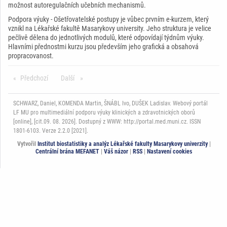
možnost autoregulačních učebních mechanismů.
Podpora výuky - Ošetřovatelské postupy je vůbec prvním e-kurzem, který
vznikl na Lékařské fakultě Masarykovy university. Jeho struktura je velice
pečlivě dělena do jednotlivých modulů, které odpovídají týdnům výuky.
Hlavními přednostmi kurzu jsou především jeho grafická a obsahová
propracovanost.
Předchozí
stránka
Další
stránka
SCHWARZ, Daniel, KOMENDA Martin, ŠNÁBL Ivo, DUŠEK Ladislav. Webový portál
LF MU pro multimediální podporu výuky klinických a zdravotnických oborů
[online], [cit.09. 08. 2026]. Dostupný z WWW: http://portal.med.muni.cz. ISSN
1801-6103. Verze 2.2.0 [2021].
Vytvořil
Institut biostatistiky a analýz Lékařské fakulty Masarykovy univerzity
|
Centrální brána MEFANET
|
Váš názor
|
RSS
|
Nastavení cookies