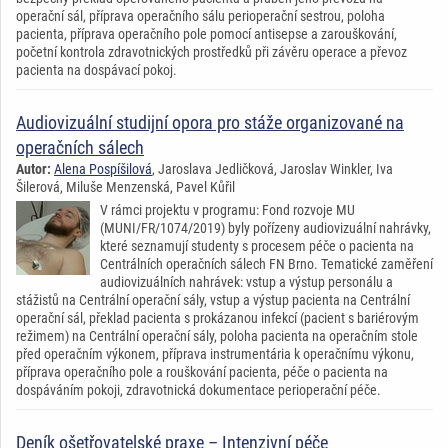
operační sál, příprava operačního sálu perioperační sestrou, poloha
pacienta, příprava operačního pole pomocí antisepse a zarouškování,
početní kontrola zdravotnických prostředků při závěru operace a převoz
pacienta na dospávací pokoj.
Audiovizuální studijní opora pro stáže organizované na
operačních sálech
Autor:
Alena Pospíšilová
, Jaroslava Jedličková, Jaroslav Winkler, Iva
Šilerová, Miluše Menzenská, Pavel Kůřil
V rámci projektu v programu: Fond rozvoje MU
(MUNI/FR/1074/2019) byly pořízeny audiovizuální nahrávky,
které seznamují studenty s procesem péče o pacienta na
Centrálních operačních sálech FN Brno. Tematické zaměření
audiovizuálních nahrávek: vstup a výstup personálu a
stážistů na Centrální operační sály, vstup a výstup pacienta na Centrální
operační sál, překlad pacienta s prokázanou infekcí (pacient s bariérovým
režimem) na Centrální operační sály, poloha pacienta na operačním stole
před operačním výkonem, příprava instrumentária k operačnímu výkonu,
příprava operačního pole a rouškování pacienta, péče o pacienta na
dospáváním pokoji, zdravotnická dokumentace perioperační péče.
Deník ošetřovatelské praxe – Intenzivní péče