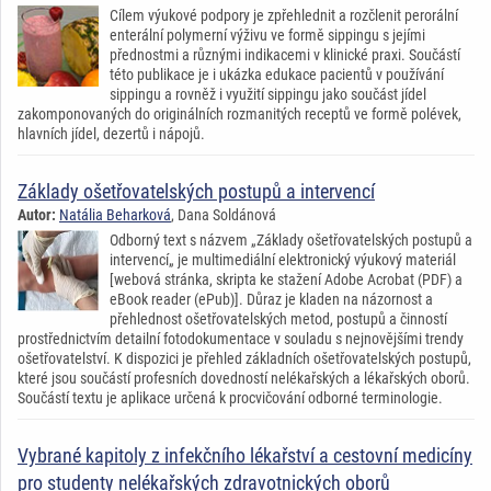
Cílem výukové podpory je zpřehlednit a rozčlenit perorální
enterální polymerní výživu ve formě sippingu s jejími
přednostmi a různými indikacemi v klinické praxi. Součástí
této publikace je i ukázka edukace pacientů v používání
sippingu a rovněž i využití sippingu jako součást jídel
zakomponovaných do originálních rozmanitých receptů ve formě polévek,
hlavních jídel, dezertů i nápojů.
Základy ošetřovatelských postupů a intervencí
Autor:
Natália Beharková
, Dana Soldánová
Odborný text s názvem „Základy ošetřovatelských postupů a
intervencí„ je multimediální elektronický výukový materiál
[webová stránka, skripta ke stažení Adobe Acrobat (PDF) a
eBook reader (ePub)]. Důraz je kladen na názornost a
přehlednost ošetřovatelských metod, postupů a činností
prostřednictvím detailní fotodokumentace v souladu s nejnovějšími trendy
ošetřovatelství. K dispozici je přehled základních ošetřovatelských postupů,
které jsou součástí profesních dovedností nelékařských a lékařských oborů.
Součástí textu je aplikace určená k procvičování odborné terminologie.
Vybrané kapitoly z infekčního lékařství a cestovní medicíny
pro studenty nelékařských zdravotnických oborů