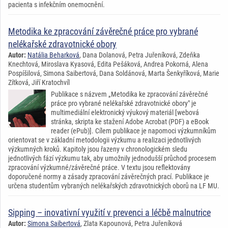
pacienta s infekčním onemocnění.
Metodika ke zpracování závěrečné práce pro vybrané
nelékařské zdravotnické obory
Autor:
Natália Beharková
, Dana Dolanová, Petra Juřeníková, Zdeňka
Knechtová, Miroslava Kyasová, Edita Pešáková, Andrea Pokorná, Alena
Pospíšilová, Simona Saibertová, Dana Soldánová, Marta Šenkyříková, Marie
Zítková, Jiří Kratochvíl
Publikace s názvem „Metodika ke zpracování závěrečné
práce pro vybrané nelékařské zdravotnické obory" je
multimediální elektronický výukový materiál [webová
stránka, skripta ke stažení Adobe Acrobat (PDF) a eBook
reader (ePub)]. Cílem publikace je napomoci výzkumníkům
orientovat se v základní metodologii výzkumu a realizaci jednotlivých
výzkumných kroků. Kapitoly jsou řazeny v chronologickém sledu
jednotlivých fází výzkumu tak, aby umožnily jednodušší průchod procesem
zpracování výzkumné/závěrečné práce. V textu jsou reflektovány
doporučené normy a zásady zpracování závěrečných prací. Publikace je
určena studentům vybraných nelékařských zdravotnických oborů na LF MU.
Sipping – inovativní využití v prevenci a léčbě malnutrice
Autor:
Simona Saibertová
, Zlata Kapounová, Petra Juřeníková