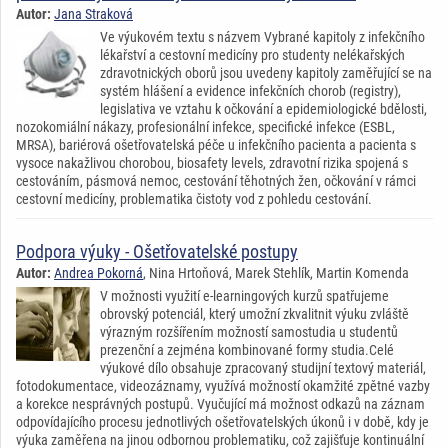
Autor:
Jana Straková
Ve výukovém textu s názvem Vybrané kapitoly z infekčního
lékařství a cestovní medicíny pro studenty nelékařských
zdravotnických oborů jsou uvedeny kapitoly zaměřující se na
systém hlášení a evidence infekčních chorob (registry),
legislativa ve vztahu k očkování a epidemiologické bdělosti,
nozokomiální nákazy, profesionální infekce, specifické infekce (ESBL,
MRSA), bariérová ošetřovatelská péče u infekčního pacienta a pacienta s
vysoce nakažlivou chorobou, biosafety levels, zdravotní rizika spojená s
cestováním, pásmová nemoc, cestování těhotných žen, očkování v rámci
cestovní medicíny, problematika čistoty vod z pohledu cestování.
Podpora výuky - Ošetřovatelské postupy
Autor:
Andrea Pokorná
, Nina Hrtoňová, Marek Stehlík, Martin Komenda
V možnosti využití e-learningových kurzů spatřujeme
obrovský potenciál, který umožní zkvalitnit výuku zvláště
výrazným rozšířením možností samostudia u studentů
prezenční a zejména kombinované formy studia.Celé
výukové dílo obsahuje zpracovaný studijní textový materiál,
fotodokumentace, videozáznamy, využívá možností okamžité zpětné vazby
a korekce nesprávných postupů. Vyučující má možnost odkazů na záznam
odpovídajícího procesu jednotlivých ošetřovatelských úkonů i v době, kdy je
výuka zaměřena na jinou odbornou problematiku, což zajišťuje kontinuální