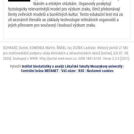
tkáním a etickým otázkám. Organoidy poskytují
fyziologicky relevantnější model pro výzkum zraku, čímž překonávají
limity zvířecích modelů a buněčných kultur. Tento edukační text má za
cíl seznámit čtenáře se základy technologie retinálních organoidů a
jejich přínosem pro současný i budoucí výzkum zraku.
SCHWARZ, Daniel, KOMENDA Martin, ŠNÁBL Ivo, DUŠEK Ladislav. Webový portál LF MU
pro multimediální podporu výuky klinických a zdravotnických oborů [online], [cit.07. 08.
2026]. Dostupný z WWW: http://portal.med.muni.cz. ISSN 1801-6103. Verze 2.2.0 [2021].
Vytvořil
Institut biostatistiky a analýz Lékařské fakulty Masarykovy univerzity
|
Centrální brána MEFANET
|
Váš názor
|
RSS
|
Nastavení cookies