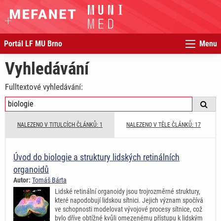
Portál LF MU Brno
Menu
Vyhledávání
Fulltextové vyhledávání:
NALEZENO V TITULCÍCH ČLÁNKŮ: 1
NALEZENO V TĚLE ČLÁNKŮ: 17
Úvod do biologie a struktury lidských retinálních
organoidů
Autor:
Tomáš Bárta
Lidské retinální organoidy jsou trojrozměrné struktury,
které napodobují lidskou sítnici. Jejich význam spočívá
ve schopnosti modelovat vývojové procesy sítnice, což
bylo dříve obtížné kvůli omezenému přístupu k lidským