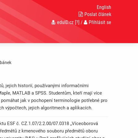
English
Poslat článek
eduID.cz
[?]
/
Přihlásit se
rbánek
 jejich historií, používanými informačními
Maple, MATLAB a SPSS. Studentům, kteří mají více
de pomáhat jak v pochopení terminologie potřebné pro
ch výpočtech, jejich algoritmech a aplikacích.
ektu ESF č. CZ.1.07/2.2.00/07.0318 „Víceoborová
st předmětů z kmenového souboru předmětů oboru