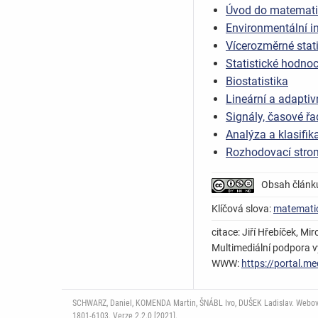
Úvod do matemati
Environmentální i
Vícerozměrné stati
Statistické hodnoc
Biostatistika
Lineární a adaptiv
Signály, časové řa
Analýza a klasifik
Rozhodovací strom
Obsah článk
Klíčová slova:
matematic
citace: Jiří Hřebíček, 
Multimediální podpora vý
WWW:
https://portal.m
SCHWARZ, Daniel, KOMENDA Martin, ŠNÁBL Ivo, DUŠEK Ladislav. Webový p
1801-6103. Verze 2.2.0 [2021].