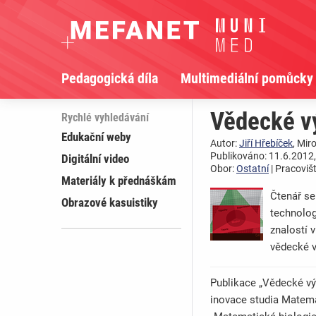
Pedagogická díla
Multimediální pomůcky
Vědecké vý
Rychlé vyhledávání
Edukační weby
Autor:
Jiří Hřebíček
, Mir
Publikováno: 11.6.2012,
Digitální video
Obor:
Ostatní
| Pracoviš
Materiály k přednáškám
Čtenář se
Obrazové kasuistiky
technolog
znalostí 
vědecké v
Publikace „Vědecké vý
inovace studia Matema