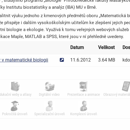
, studijního programu „Biologie“ Přírodovědecké fakulty Masarykovy 
ky Institutu biostatistiky a analýz (IBA) MU v Brně.
litnit výuku jednoho z kmenových předmětů oboru „Matematická bio
že přispěje i dalším vysokoškolským učitelům ke zlepšení jejich pe
ní biologie a ekologie. Využívá k tomu veřejných webových služeb 
ikace Maple, MATLAB a SPSS, které jsou v ní přehledně uvedeny.
Datum
Velikost
Dos
 v matematické biologii
11.6.2012
3.64 MB
kdo
dukační weby a atlasy
Digitální video
Prezentace a animace
Obrazový materiál
Pokročilá úroveň
Specializační úroveň
Komplexní úroveň