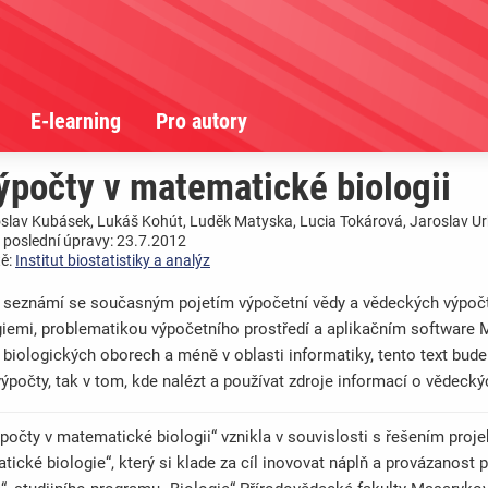
E-learning
Pro autory
počty v matematické biologii
oslav Kubásek, Lukáš Kohút, Luděk Matyska, Lucia Tokárová, Jaroslav U
 poslední úpravy: 23.7.2012
tě:
Institut biostatistiky a analýz
 seznámí se současným pojetím výpočetní vědy a vědeckých výpočtů,
iemi, problematikou výpočetního prostředí a aplikačním software 
v biologických oborech a méně v oblasti informatiky, tento text bu
ýpočty, tak v tom, kde nalézt a používat zdroje informací o vědecký
počty v matematické biologii“ vznikla v souvislosti s řešením proj
tické biologie“, který si klade za cíl inovovat náplň a provázano