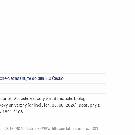
čně-Nezasahujte do díla 3.0 Česko
rbánek: Vědecké výpočty v matematické biologii.
y univerzity [online] , [cit. 08. 08. 2026]. Dostupný z
SN 1801-6103.
it.08. 08. 2026]. Dostupný z WWW: http://portal.med.muni.cz. ISSN