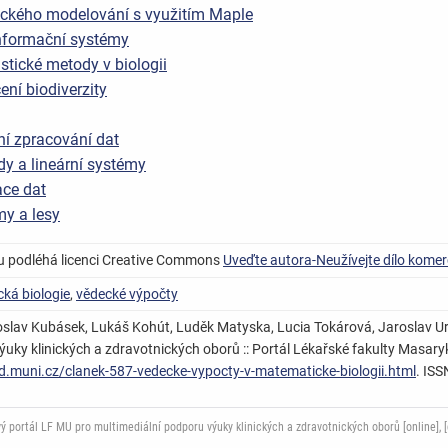
ckého modelování s využitím Maple
nformační systémy
stické metody v biologii
ení biodiverzity
ní zpracování dat
dy a lineární systémy
ace dat
y a lesy
u podléhá licenci Creative Commons
Uveďte autora-Neužívejte dílo komer
ká biologie
,
vědecké výpočty
Miroslav Kubásek, Lukáš Kohút, Luděk Matyska, Lucia Tokárová, Jaroslav U
uky klinických a zdravotnických oborů :: Portál Lékařské fakulty Masarykov
ed.muni.cz/clanek-587-vedecke-vypocty-v-matematicke-biologii.html
. IS
ortál LF MU pro multimediální podporu výuky klinických a zdravotnických oborů [online], [c