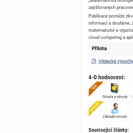
„Matematická biologie“
zajišťovaných pracovní
Publikace pomůže zkva
informací a doufáme, 
matematické a výpočet
cloud computing a apl
Příloha
Vědecké výpočty
4-D hodnocení:
Skripta a návody
E
Základní úroveň
Související články: