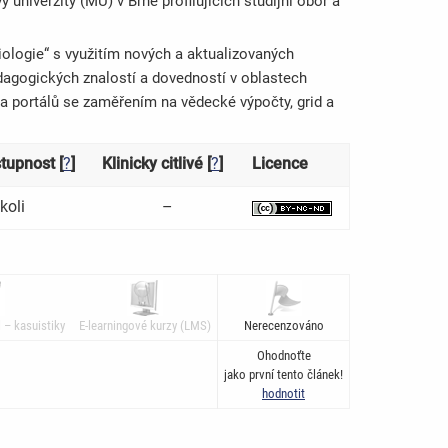
univerzity (MU) v Brně profilujících studijní obor a
logie“ s využitím nových a aktualizovaných
dagogických znalostí a dovedností v oblastech
a portálů se zaměřením na vědecké výpočty, grid a
tupnost [
?
]
Klinicky citlivé [
?
]
Licence
koli
–
 – kasuistiky
E-learningové kurzy (LMS)
Nerecenzováno
Ohodnoťte
jako první tento článek!
hodnotit