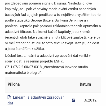
pro zlepšování poměru signálu k šumu. Následující dvě
kapitoly jsou pak věnovány modelování vzniku náhodných
časových řad a jejich predikce, a to nejdříve s využitím teorie
podle statistiků George Boxe a Gwilyma Jenkinse a v
poslední kapitole pak pomocí základních technik optimální a
adaptivní filtrace. Na konci každé kapitoly jsou kromě
řešených úloh také stručně shrnuty klíčové znalosti, které by
si měl čtenář při studiu tohoto textu osvojit. Kéž je jich dost
a jsou čtenářům k užitku.
Učební text Lineární a adaptivní zpracování dat vznikl v
souvislosti s řešením projektu ESF č.
CZ.1.07/2.2.00/07.0318 „Víceoborová inovace studia
matematické biologie“.
Příloha
Datum
Ve
Lineární a adaptivní zpracování
11.6.2012
2.
dat