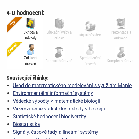
4-D hodnocení:
Skripta a
Edukační weby a
Prezentace a
Digitální video
návody
atlasy
animace
Základní
Specializační
Pokročilá úroveň
Komplexní úroveň
úroveň
úroveň
Související články:
Úvod do matematického modelování s využitím Maple
Environmentální informační systémy
Vědecké výpočty v matematické biologii
Vícerozměrné statistické metody v biologii
Statistické hodnocení biodiverzity
Biostatistika
Signály, časové řady a lineární systémy