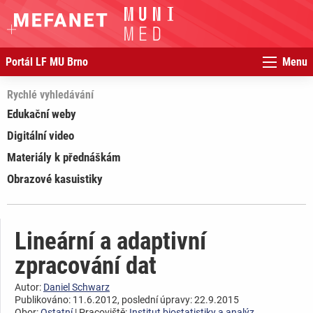
Portál LF MU Brno
Menu
Rychlé vyhledávání
Edukační weby
Digitální video
Materiály k přednáškám
Obrazové kasuistiky
Lineární a adaptivní
zpracování dat
Autor:
Daniel Schwarz
Publikováno: 11.6.2012, poslední úpravy: 22.9.2015
Obor:
Ostatní
| Pracoviště:
Institut biostatistiky a analýz