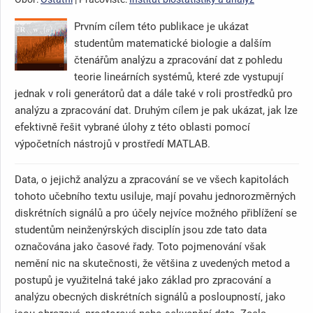
Prvním cílem této publikace je ukázat
studentům matematické biologie a dalším
čtenářům analýzu a zpracování dat z pohledu
teorie lineárních systémů, které zde vystupují
jednak v roli generátorů dat a dále také v roli prostředků pro
analýzu a zpracování dat. Druhým cílem je pak ukázat, jak lze
efektivně řešit vybrané úlohy z této oblasti pomocí
výpočetních nástrojů v prostředí MATLAB.
Data, o jejichž analýzu a zpracování se ve všech kapitolách
tohoto učebního textu usiluje, mají povahu jednorozměrných
diskrétních signálů a pro účely nejvíce možného přiblížení se
studentům neinženýrských disciplín jsou zde tato data
označována jako časové řady. Toto pojmenování však
nemění nic na skutečnosti, že většina z uvedených metod a
postupů je využitelná také jako základ pro zpracování a
analýzu obecných diskrétních signálů a posloupností, jako