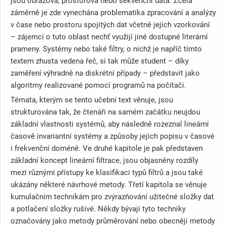
jsou obrazová, prostorová nebo sekvenční data. Zcela
záměrně je zde vynechána problematika zpracování a analýzy
v čase nebo prostoru spojitých dat včetně jejich vzorkování
– zájemci o tuto oblast nechť využijí jiné dostupné literární
prameny. Systémy nebo také filtry, o nichž je napříč tímto
textem zhusta vedena řeč, si tak může student – díky
zaměření výhradně na diskrétní případy – představit jako
algoritmy realizované pomocí programů na počítači.
Témata, kterým se tento učební text věnuje, jsou
strukturována tak, že čtenáři na samém začátku neujdou
základní vlastnosti systémů, aby následně rozeznal lineární
časově invariantní systémy a způsoby jejich popisu v časové
i frekvenční doméně. Ve druhé kapitole je pak představen
základní koncept lineární filtrace, jsou objasněny rozdíly
mezi různými přístupy ke klasifikaci typů filtrů a jsou také
ukázány některé návrhové metody. Třetí kapitola se věnuje
kumulačním technikám pro zvýrazňování užitečné složky dat
a potlačení složky rušivé. Někdy bývají tyto techniky
označovány jako metody průměrování nebo obecněji metody