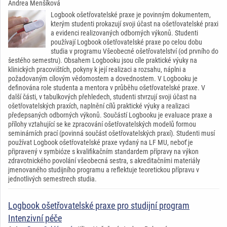
Andrea Menšíková
Logbook ošetřovatelské praxe je povinným dokumentem,
kterým studenti prokazují svoji účast na ošetřovatelské praxi
a evidenci realizovaných odborných výkonů. Studenti
používají Logbook ošetřovatelské praxe po celou dobu
studia v programu Všeobecné ošetřovatelství (od prvního do
šestého semestru). Obsahem Logbooku jsou cíle praktické výuky na
klinických pracovištích, pokyny k její realizaci a rozsahu, náplni a
požadovaným cílovým vědomostem a dovednostem. V Logbooku je
definována role studenta a mentora v průběhu ošetřovatelské praxe. V
další části, v tabulkových přehledech, studenti stvrzují svoji účast na
ošetřovatelských praxích, naplnění cílů praktické výuky a realizaci
předepsaných odborných výkonů. Součástí Logbooku je evaluace praxe a
přílohy vztahující se ke zpracování ošetřovatelských modelů formou
seminárních prací (povinná součást ošetřovatelských praxí). Studenti musí
používat Logbook ošetřovatelské praxe vydaný na LF MU, neboť je
připravený v symbióze s kvalifikačním standardem přípravy na výkon
zdravotnického povolání všeobecná sestra, s akreditačními materiály
jmenovaného studijního programu a reflektuje teoretickou přípravu v
jednotlivých semestrech studia.
Logbook ošetřovatelské praxe pro studijní program
Intenzivní péče