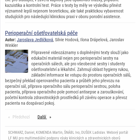
kazuistika a kontrolní test. Práce s texty by měly ve výsledku přinést
významně lepší nejenom teoretickou, ale také praktickou vybavenost
studujících pro následující klinickou praxi v oboru porodní asistence.
Perioperační ošetřovatelská péče
Autor:
Jaroslava Jedličková
, Silvie Hodová, Ilona Drápelová, Jaroslav
Winkler
Připravené videozáznamy s doplněnými texty slouží jako
edukační materiál nejen pro perioperační sestry na
operačních sálech, ale pro všeobecné sestry i studenty
ošetřovatelství a lékařství. Zahrnují oblast hygieny rukou,
základní informace ke vstupu do prostoru operačních sálů,
bezpečný překlad operovaného pacienta a průběh jeho převozu na
operační sál, příprava operačního sálu perioperační sestrou, poloha
pacienta, příprava operačního pole pomocí antisepse a zarouškování,
početní kontrola zdravotnických prostředků při závěru operace a převoz
pacienta na dospávací pokoj.
Předchozí
stránka
Další
stránka
SCHWARZ, Daniel, KOMENDA Martin, ŠNÁBL Ivo, DUŠEK Ladislav. Webový portál
LF MU pro multimediální podporu výuky klinických a zdravotnických oborů