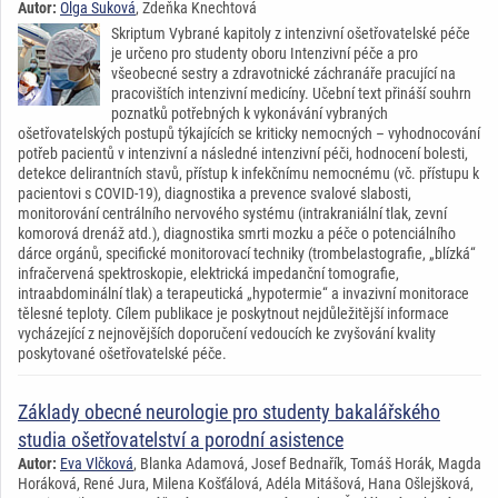
Autor:
Olga Suková
, Zdeňka Knechtová
Skriptum Vybrané kapitoly z intenzivní ošetřovatelské péče
je určeno pro studenty oboru Intenzivní péče a pro
všeobecné sestry a zdravotnické záchranáře pracující na
pracovištích intenzivní medicíny. Učební text přináší souhrn
poznatků potřebných k vykonávání vybraných
ošetřovatelských postupů týkajících se kriticky nemocných – vyhodnocování
potřeb pacientů v intenzivní a následné intenzivní péči, hodnocení bolesti,
detekce delirantních stavů, přístup k infekčnímu nemocnému (vč. přístupu k
pacientovi s COVID-19), diagnostika a prevence svalové slabosti,
monitorování centrálního nervového systému (intrakraniální tlak, zevní
komorová drenáž atd.), diagnostika smrti mozku a péče o potenciálního
dárce orgánů, specifické monitorovací techniky (trombelastografie, „blízká“
infračervená spektroskopie, elektrická impedanční tomografie,
intraabdominální tlak) a terapeutická „hypotermie“ a invazivní monitorace
tělesné teploty. Cílem publikace je poskytnout nejdůležitější informace
vycházející z nejnovějších doporučení vedoucích ke zvyšování kvality
poskytované ošetřovatelské péče.
Základy obecné neurologie pro studenty bakalářského
studia ošetřovatelství a porodní asistence
Autor:
Eva Vlčková
, Blanka Adamová, Josef Bednařík, Tomáš Horák, Magda
Horáková, René Jura, Milena Košťálová, Adéla Mitášová, Hana Ošlejšková,