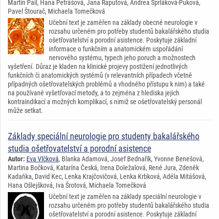
Martin Pail, Hana Petrášová, Jana Raputová, Andrea Šprláková-Puková,
Pavel Štourač, Michaela Tomečková
Učební text je zaměřen na základy obecné neurologie v
rozsahu určeném pro potřeby studentů bakalářského studia
ošetřovatelství a porodní asistence. Poskytuje základní
informace o funkčním a anatomickém uspořádání
nervového systému, typech jeho poruch a možnostech
vyšetření. Důraz je kladen na klinické projevy postižení jednotlivých
funkčních či anatomických systémů (v relevantních případech včetně
případných ošetřovatelských problémů a vhodného přístupu k nim) a také
na používané vyšetřovací metody, a to zejména z hlediska jejich
kontraindikací a možných komplikací, s nimiž se ošetřovatelský personál
může setkat.
Základy speciální neurologie pro studenty bakalářského
studia ošetřovatelství a porodní asistence
Autor:
Eva Vlčková
, Blanka Adamová, Josef Bednařík, Yvonne Benešová,
Martina Bočková, Katarína Česká, Irena Doležalová, René Jura, Zdeněk
Kadaňka, David Kec, Lenka Krajčovičová, Lenka Krbková, Adéla Mitášová,
Hana Ošlejšková, Iva Šrotová, Michaela Tomečková
Učební text je zaměřen na základy speciální neurologie v
rozsahu určeném pro potřeby studentů bakalářského studia
ošetřovatelství a porodní asistence. Poskytuje základní