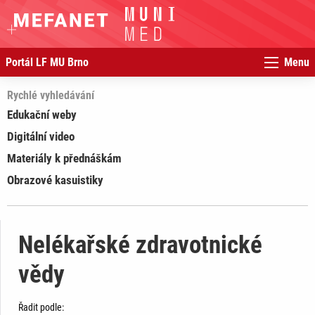
Portál LF MU Brno
Menu
Rychlé vyhledávání
Edukační weby
Digitální video
Materiály k přednáškám
Obrazové kasuistiky
Nelékařské zdravotnické
vědy
Řadit podle: