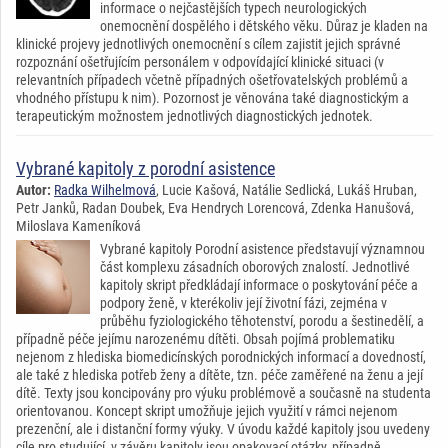
informace o nejčastějších typech neurologických
onemocnění dospělého i dětského věku. Důraz je kladen na
klinické projevy jednotlivých onemocnění s cílem zajistit jejich správné
rozpoznání ošetřujícím personálem v odpovídající klinické situaci (v
relevantních případech včetně případných ošetřovatelských problémů a
vhodného přístupu k nim). Pozornost je věnována také diagnostickým a
terapeutickým možnostem jednotlivých diagnostických jednotek.
Vybrané kapitoly z porodní asistence
Autor:
Radka Wilhelmová
, Lucie Kašová, Natálie Sedlická, Lukáš Hruban,
Petr Janků, Radan Doubek, Eva Hendrych Lorencová, Zdenka Hanušová,
Miloslava Kameníková
Vybrané kapitoly Porodní asistence představují významnou
část komplexu zásadních oborových znalostí. Jednotlivé
kapitoly skript předkládají informace o poskytování péče a
podpory ženě, v kterékoliv její životní fázi, zejména v
průběhu fyziologického těhotenství, porodu a šestinedělí, a
případně péče jejímu narozenému dítěti. Obsah pojímá problematiku
nejenom z hlediska biomedicínských porodnických informací a dovedností,
ale také z hlediska potřeb ženy a dítěte, tzn. péče zaměřené na ženu a její
dítě. Texty jsou koncipovány pro výuku problémově a současně na studenta
orientovanou. Koncept skript umožňuje jejich využití v rámci nejenom
prezenční, ale i distanční formy výuky. V úvodu každé kapitoly jsou uvedeny
cíle pro studující, v závěru kapitoly jsou opakovací otázky, případně