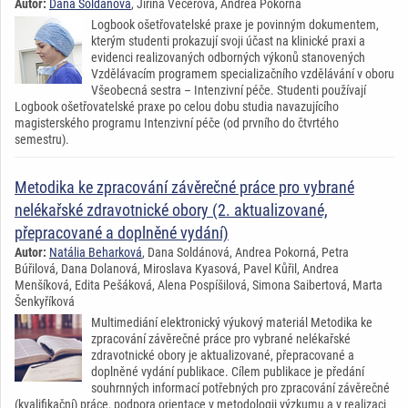
Autor:
Dana Soldánová
, Jiřina Večeřová, Andrea Pokorná
Logbook ošetřovatelské praxe je povinným dokumentem,
kterým studenti prokazují svoji účast na klinické praxi a
evidenci realizovaných odborných výkonů stanovených
Vzdělávacím programem specializačního vzdělávání v oboru
Všeobecná sestra – Intenzivní péče. Studenti používají
Logbook ošetřovatelské praxe po celou dobu studia navazujícího
magisterského programu Intenzivní péče (od prvního do čtvrtého
semestru).
Metodika ke zpracování závěrečné práce pro vybrané
nelékařské zdravotnické obory (2. aktualizované,
přepracované a doplněné vydání)
Autor:
Natália Beharková
, Dana Soldánová, Andrea Pokorná, Petra
Búřilová, Dana Dolanová, Miroslava Kyasová, Pavel Kůřil, Andrea
Menšíková, Edita Pešáková, Alena Pospíšilová, Simona Saibertová, Marta
Šenkyříková
Multimediání elektronický výukový materiál Metodika ke
zpracování závěrečné práce pro vybrané nelékařské
zdravotnické obory je aktualizované, přepracované a
doplněné vydání publikace. Cílem publikace je předání
souhrnných informací potřebných pro zpracování závěrečné
(kvalifikační) práce, podpora orientace v metodologii výzkumu a v realizaci