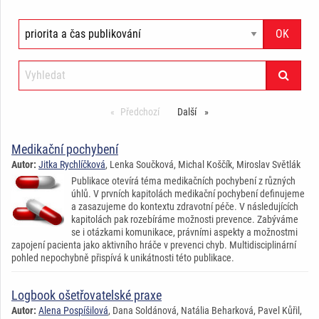
Předchozí
stránka
Další
stránka
Medikační pochybení
Autor:
Jitka Rychlíčková
, Lenka Součková, Michal Koščík, Miroslav Světlák
Publikace otevírá téma medikačních pochybení z různých
úhlů. V prvních kapitolách medikační pochybení definujeme
a zasazujeme do kontextu zdravotní péče. V následujících
kapitolách pak rozebíráme možnosti prevence. Zabýváme
se i otázkami komunikace, právními aspekty a možnostmi
zapojení pacienta jako aktivního hráče v prevenci chyb. Multidisciplinární
pohled nepochybně přispívá k unikátnosti této publikace.
Logbook ošetřovatelské praxe
Autor:
Alena Pospíšilová
, Dana Soldánová, Natália Beharková, Pavel Kůřil,