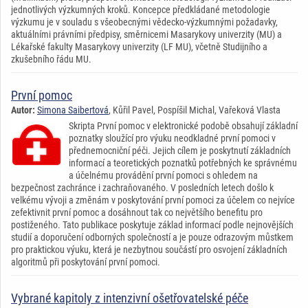
jednotlivých výzkumných kroků. Koncepce předkládané metodologie
výzkumu je v souladu s všeobecnými vědecko-výzkumnými požadavky,
aktuálními právními předpisy, směrnicemi Masarykovy univerzity (MU) a
Lékařské fakulty Masarykovy univerzity (LF MU), včetně Studijního a
zkušebního řádu MU.
První pomoc
Autor:
Simona Saibertová
, Kůřil Pavel, Pospíšil Michal, Vařeková Vlasta
Skripta První pomoc v elektronické podobě obsahují základní
poznatky sloužící pro výuku neodkladné první pomoci v
přednemocniční péči. Jejich cílem je poskytnutí základních
informací a teoretických poznatků potřebných ke správnému
a účelnému provádění první pomoci s ohledem na
bezpečnost zachránce i zachraňovaného. V posledních letech došlo k
velkému vývoji a změnám v poskytování první pomoci za účelem co nejvíce
zefektivnit první pomoc a dosáhnout tak co největšího benefitu pro
postiženého. Tato publikace poskytuje základ informací podle nejnovějších
studií a doporučení odborných společností a je pouze odrazovým můstkem
pro praktickou výuku, která je nezbytnou součástí pro osvojení základních
algoritmů při poskytování první pomoci.
Vybrané kapitoly z intenzivní ošetřovatelské péče